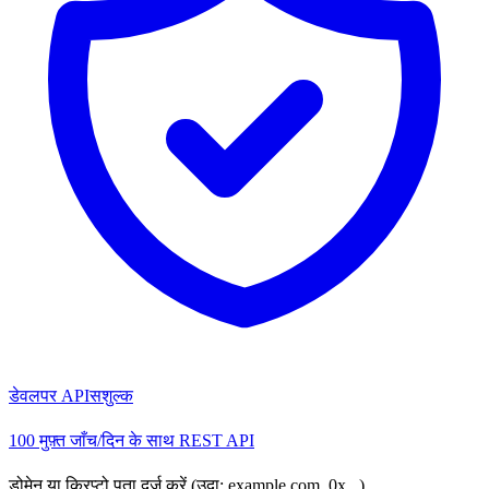
डेवलपर API
सशुल्क
100 मुफ़्त जाँच/दिन के साथ REST API
डोमेन या क्रिप्टो पता दर्ज करें (उदा: example.com, 0x...)