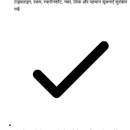
टाइमलाइन, रकम, स्क्रीनशॉट, नंबर, लिंक और पहचान सूचनाएँ सुरक्षित
रखें