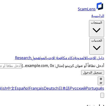
ScamLens
الرئيسية
المنتجات
الخدمات
دليل الاحتيال
المدونة
ذكاء مكافحة الاحتيال
موثق
حول
Research
أدخل نطاقاً أو عنوان كريبتو (مثال: example.com, 0x...)
تسجيل الدخول
ar
lish
中文
Español
Français
Deutsch
日本語
Русский
Português