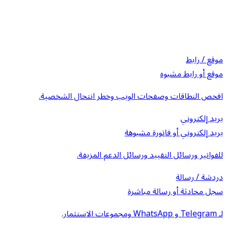
موقع / رابط
موقع أو رابط مشبوه
افحص النطاقات وصفحات الويب وخطر انتحال الشخصية.
بريد إلكتروني
بريد إلكتروني أو فاتورة مشبوهة
للفواتير ورسائل التقييد ورسائل الدعم المزيفة.
دردشة / رسالة
سجل محادثة أو رسالة مباشرة
لـ Telegram و WhatsApp ومجموعات الاستثمار.