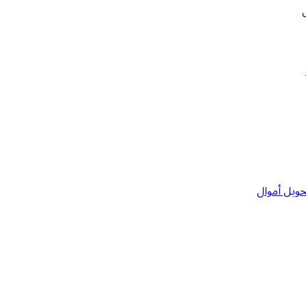
حويل أموال