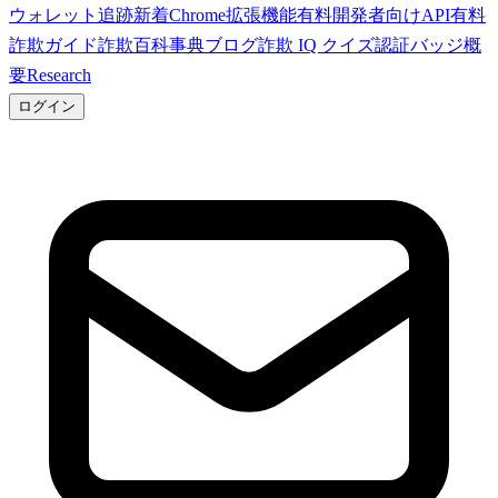
ウォレット追跡
新着
Chrome拡張機能
有料
開発者向けAPI
有料
詐欺ガイド
詐欺百科事典
ブログ
詐欺 IQ クイズ
認証バッジ
概
要
Research
ログイン