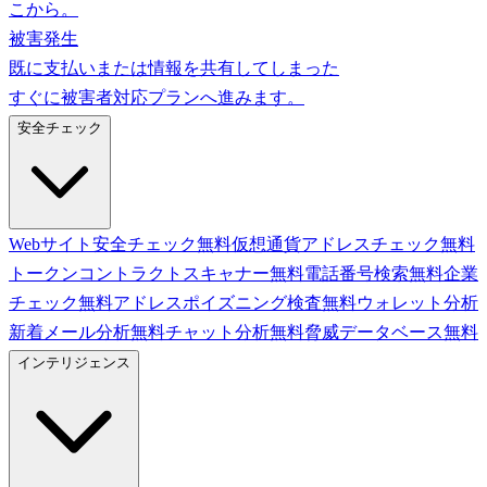
こから。
被害発生
既に支払いまたは情報を共有してしまった
すぐに被害者対応プランへ進みます。
安全チェック
Webサイト安全チェック
無料
仮想通貨アドレスチェック
無料
トークンコントラクトスキャナー
無料
電話番号検索
無料
企業
チェック
無料
アドレスポイズニング検査
無料
ウォレット分析
新着
メール分析
無料
チャット分析
無料
脅威データベース
無料
インテリジェンス