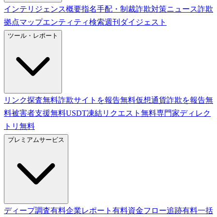
インテリジェンス概要
指名手配・制裁
詐欺対策ニュース
詐欺
拠点マップ
エンティティ検索
週刊ダイジェスト
ツール・レポート
リンク探査
無料
詐欺サイトを報告
無料
仮想通貨詐欺を報告
無
料
被害者支援
無料
USDT凍結リクエスト
無料
専門家ディレク
トリ
無料
プレミアムサービス
ディープ調査
有料
企業レポート
有料
資金フロー追跡
有料
一括