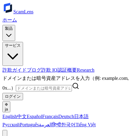
ScamLens
ホーム
製品
サービス
詐欺ガイド
ブログ
詐欺 IQ
認証
概要
Research
ドメインまたは暗号資産アドレスを入力（例: example.com,
0x...）
ログイン
ja
English
中文
Español
Français
Deutsch
日本語
Русский
Português
العربية
हिन्दी
한국어
Tiếng Việt