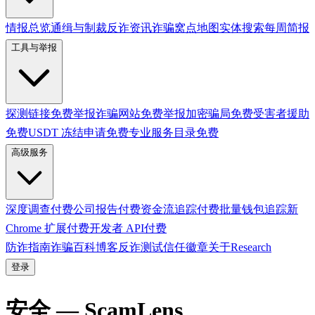
情报总览
通缉与制裁
反诈资讯
诈骗窝点地图
实体搜索
每周简报
工具与举报
探测链接
免费
举报诈骗网站
免费
举报加密骗局
免费
受害者援助
免费
USDT 冻结申请
免费
专业服务目录
免费
高级服务
深度调查
付费
公司报告
付费
资金流追踪
付费
批量钱包追踪
新
Chrome 扩展
付费
开发者 API
付费
防诈指南
诈骗百科
博客
反诈测试
信任徽章
关于
Research
登录
安全 — ScamLens