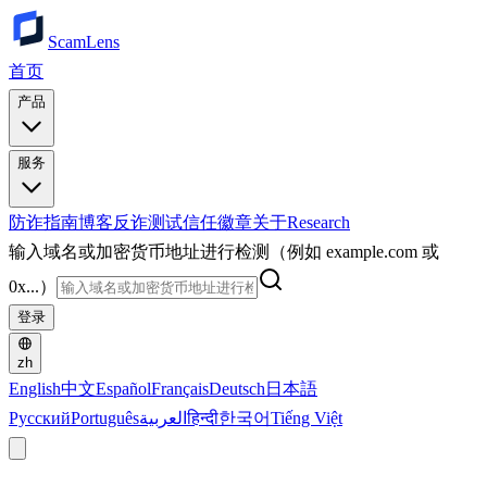
ScamLens
首页
产品
服务
防诈指南
博客
反诈测试
信任徽章
关于
Research
输入域名或加密货币地址进行检测（例如 example.com 或
0x...）
登录
zh
English
中文
Español
Français
Deutsch
日本語
Русский
Português
العربية
हिन्दी
한국어
Tiếng Việt