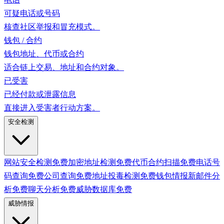
可疑电话或号码
核查社区举报和冒充模式。
钱包 / 合约
钱包地址、代币或合约
适合链上交易、地址和合约对象。
已受害
已经付款或泄露信息
直接进入受害者行动方案。
安全检测
网站安全检测
免费
加密地址检测
免费
代币合约扫描
免费
电话号
码查询
免费
公司查询
免费
地址投毒检测
免费
钱包情报
新
邮件分
析
免费
聊天分析
免费
威胁数据库
免费
威胁情报