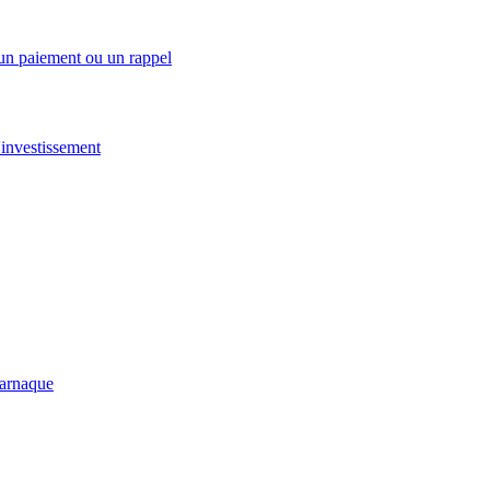
 un paiement ou un rappel
investissement
-arnaque