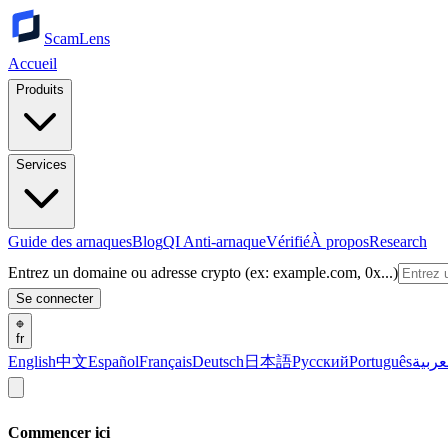
ScamLens
Accueil
Produits
Services
Guide des arnaques
Blog
QI Anti-arnaque
Vérifié
À propos
Research
Entrez un domaine ou adresse crypto (ex: example.com, 0x...)
Se connecter
fr
English
中文
Español
Français
Deutsch
日本語
Русский
Português
عربية
Commencer ici