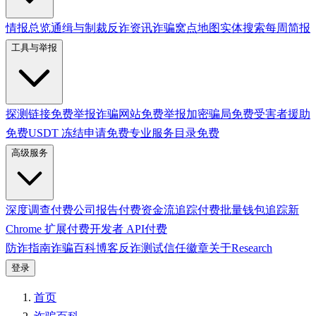
情报总览
通缉与制裁
反诈资讯
诈骗窝点地图
实体搜索
每周简报
工具与举报
探测链接
免费
举报诈骗网站
免费
举报加密骗局
免费
受害者援助
免费
USDT 冻结申请
免费
专业服务目录
免费
高级服务
深度调查
付费
公司报告
付费
资金流追踪
付费
批量钱包追踪
新
Chrome 扩展
付费
开发者 API
付费
防诈指南
诈骗百科
博客
反诈测试
信任徽章
关于
Research
登录
首页