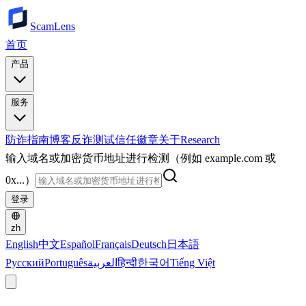
ScamLens
首页
产品
服务
防诈指南
博客
反诈测试
信任徽章
关于
Research
输入域名或加密货币地址进行检测（例如 example.com 或
0x...）
登录
zh
English
中文
Español
Français
Deutsch
日本語
Русский
Português
العربية
हिन्दी
한국어
Tiếng Việt