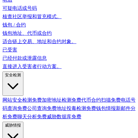
可疑电话或号码
核查社区举报和冒充模式。
钱包 / 合约
钱包地址、代币或合约
适合链上交易、地址和合约对象。
已受害
已经付款或泄露信息
直接进入受害者行动方案。
安全检测
网站安全检测
免费
加密地址检测
免费
代币合约扫描
免费
电话号
码查询
免费
公司查询
免费
地址投毒检测
免费
钱包情报
新
邮件分
析
免费
聊天分析
免费
威胁数据库
免费
威胁情报