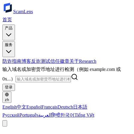
ScamLens
首页
产品
服务
防诈指南
博客
反诈测试
信任徽章
关于
Research
输入域名或加密货币地址进行检测（例如 example.com 或
0x...）
登录
zh
English
中文
Español
Français
Deutsch
日本語
Русский
Português
العربية
हिन्दी
한국어
Tiếng Việt