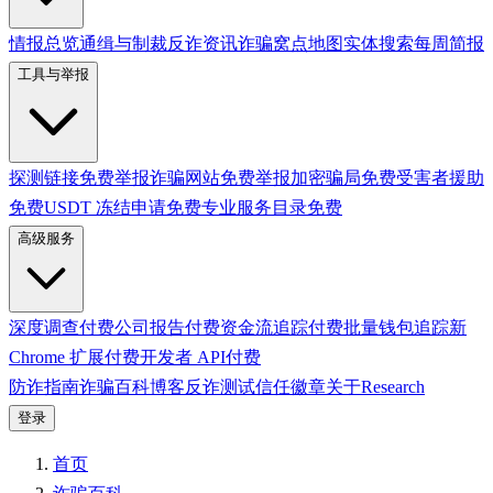
情报总览
通缉与制裁
反诈资讯
诈骗窝点地图
实体搜索
每周简报
工具与举报
探测链接
免费
举报诈骗网站
免费
举报加密骗局
免费
受害者援助
免费
USDT 冻结申请
免费
专业服务目录
免费
高级服务
深度调查
付费
公司报告
付费
资金流追踪
付费
批量钱包追踪
新
Chrome 扩展
付费
开发者 API
付费
防诈指南
诈骗百科
博客
反诈测试
信任徽章
关于
Research
登录
首页