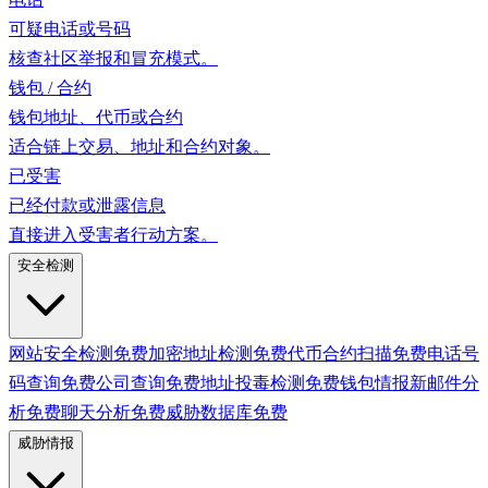
可疑电话或号码
核查社区举报和冒充模式。
钱包 / 合约
钱包地址、代币或合约
适合链上交易、地址和合约对象。
已受害
已经付款或泄露信息
直接进入受害者行动方案。
安全检测
网站安全检测
免费
加密地址检测
免费
代币合约扫描
免费
电话号
码查询
免费
公司查询
免费
地址投毒检测
免费
钱包情报
新
邮件分
析
免费
聊天分析
免费
威胁数据库
免费
威胁情报