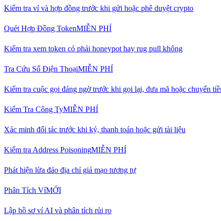
Kiểm tra ví và hợp đồng trước khi gửi hoặc phê duyệt crypto
Quét Hợp Đồng Token
MIỄN PHÍ
Kiểm tra xem token có phải honeypot hay rug pull không
Tra Cứu Số Điện Thoại
MIỄN PHÍ
Kiểm tra cuộc gọi đáng ngờ trước khi gọi lại, đưa mã hoặc chuyển tiề
Kiểm Tra Công Ty
MIỄN PHÍ
Xác minh đối tác trước khi ký, thanh toán hoặc gửi tài liệu
Kiểm tra Address Poisoning
MIỄN PHÍ
Phát hiện lừa đảo địa chỉ giả mạo tương tự
Phân Tích Ví
MỚI
Lập hồ sơ ví AI và phân tích rủi ro