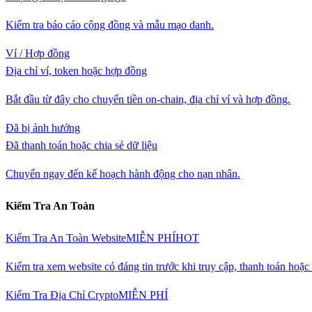
Kiểm tra báo cáo cộng đồng và mẫu mạo danh.
Ví / Hợp đồng
Địa chỉ ví, token hoặc hợp đồng
Bắt đầu từ đây cho chuyển tiền on-chain, địa chỉ ví và hợp đồng.
Đã bị ảnh hưởng
Đã thanh toán hoặc chia sẻ dữ liệu
Chuyển ngay đến kế hoạch hành động cho nạn nhân.
Kiểm Tra An Toàn
Kiểm Tra An Toàn Website
MIỄN PHÍ
HOT
Kiểm tra xem website có đáng tin trước khi truy cập, thanh toán hoặ
Kiểm Tra Địa Chỉ Crypto
MIỄN PHÍ