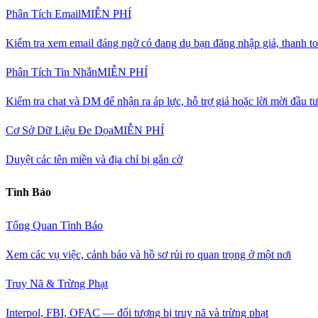
Phân Tích Email
MIỄN PHÍ
Kiểm tra xem email đáng ngờ có đang dụ bạn đăng nhập giả, thanh to
Phân Tích Tin Nhắn
MIỄN PHÍ
Kiểm tra chat và DM để nhận ra áp lực, hỗ trợ giả hoặc lời mời đầu t
Cơ Sở Dữ Liệu Đe Dọa
MIỄN PHÍ
Duyệt các tên miền và địa chỉ bị gắn cờ
Tình Báo
Tổng Quan Tình Báo
Xem các vụ việc, cảnh báo và hồ sơ rủi ro quan trọng ở một nơi
Truy Nã & Trừng Phạt
Interpol, FBI, OFAC — đối tượng bị truy nã và trừng phạt