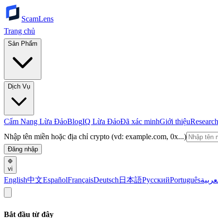
ScamLens
Trang chủ
Sản Phẩm
Dịch Vụ
Cẩm Nang Lừa Đảo
Blog
IQ Lừa Đảo
Đã xác minh
Giới thiệu
Researc
Nhập tên miền hoặc địa chỉ crypto (vd: example.com, 0x...)
Đăng nhập
vi
English
中文
Español
Français
Deutsch
日本語
Русский
Português
عربية
Bắt đầu từ đây