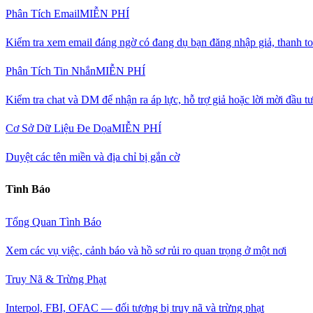
Phân Tích Email
MIỄN PHÍ
Kiểm tra xem email đáng ngờ có đang dụ bạn đăng nhập giả, thanh to
Phân Tích Tin Nhắn
MIỄN PHÍ
Kiểm tra chat và DM để nhận ra áp lực, hỗ trợ giả hoặc lời mời đầu t
Cơ Sở Dữ Liệu Đe Dọa
MIỄN PHÍ
Duyệt các tên miền và địa chỉ bị gắn cờ
Tình Báo
Tổng Quan Tình Báo
Xem các vụ việc, cảnh báo và hồ sơ rủi ro quan trọng ở một nơi
Truy Nã & Trừng Phạt
Interpol, FBI, OFAC — đối tượng bị truy nã và trừng phạt