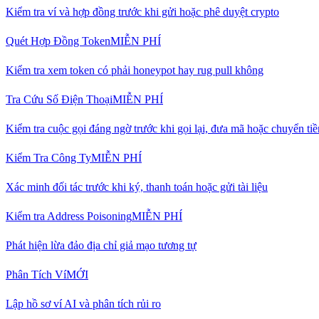
Kiểm tra ví và hợp đồng trước khi gửi hoặc phê duyệt crypto
Quét Hợp Đồng Token
MIỄN PHÍ
Kiểm tra xem token có phải honeypot hay rug pull không
Tra Cứu Số Điện Thoại
MIỄN PHÍ
Kiểm tra cuộc gọi đáng ngờ trước khi gọi lại, đưa mã hoặc chuyển tiề
Kiểm Tra Công Ty
MIỄN PHÍ
Xác minh đối tác trước khi ký, thanh toán hoặc gửi tài liệu
Kiểm tra Address Poisoning
MIỄN PHÍ
Phát hiện lừa đảo địa chỉ giả mạo tương tự
Phân Tích Ví
MỚI
Lập hồ sơ ví AI và phân tích rủi ro