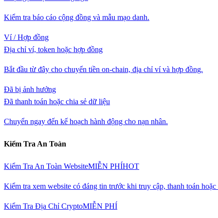
Kiểm tra báo cáo cộng đồng và mẫu mạo danh.
Ví / Hợp đồng
Địa chỉ ví, token hoặc hợp đồng
Bắt đầu từ đây cho chuyển tiền on-chain, địa chỉ ví và hợp đồng.
Đã bị ảnh hưởng
Đã thanh toán hoặc chia sẻ dữ liệu
Chuyển ngay đến kế hoạch hành động cho nạn nhân.
Kiểm Tra An Toàn
Kiểm Tra An Toàn Website
MIỄN PHÍ
HOT
Kiểm tra xem website có đáng tin trước khi truy cập, thanh toán hoặ
Kiểm Tra Địa Chỉ Crypto
MIỄN PHÍ