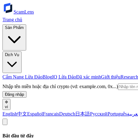
ScamLens
Trang chủ
Sản Phẩm
Dịch Vụ
Cẩm Nang Lừa Đảo
Blog
IQ Lừa Đảo
Đã xác minh
Giới thiệu
Researc
Nhập tên miền hoặc địa chỉ crypto (vd: example.com, 0x...)
Đăng nhập
vi
English
中文
Español
Français
Deutsch
日本語
Русский
Português
عربية
Bắt đầu từ đây