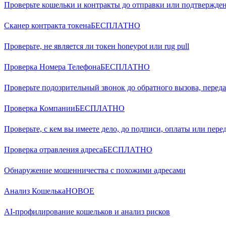
Проверьте кошельки и контракты до отправки или подтвержд
Сканер контракта токена
БЕСПЛАТНО
Проверьте, не является ли токен honeypot или rug pull
Проверка Номера Телефона
БЕСПЛАТНО
Проверьте подозрительный звонок до обратного вызова, переда
Проверка Компании
БЕСПЛАТНО
Проверьте, с кем вы имеете дело, до подписи, оплаты или пере
Проверка отравления адреса
БЕСПЛАТНО
Обнаружение мошенничества с похожими адресами
Анализ Кошелька
НОВОЕ
AI-профилирование кошельков и анализ рисков