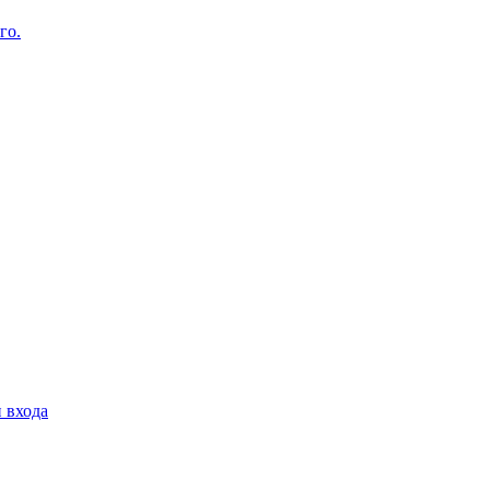
го.
 входа