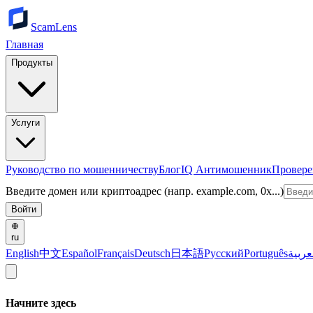
ScamLens
Главная
Продукты
Услуги
Руководство по мошенничеству
Блог
IQ Антимошенник
Провере
Введите домен или криптоадрес (напр. example.com, 0x...)
Войти
ru
English
中文
Español
Français
Deutsch
日本語
Русский
Português
عربية
Начните здесь