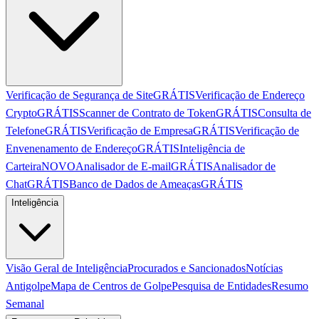
Verificação de Segurança de Site
GRÁTIS
Verificação de Endereço
Crypto
GRÁTIS
Scanner de Contrato de Token
GRÁTIS
Consulta de
Telefone
GRÁTIS
Verificação de Empresa
GRÁTIS
Verificação de
Envenenamento de Endereço
GRÁTIS
Inteligência de
Carteira
NOVO
Analisador de E-mail
GRÁTIS
Analisador de
Chat
GRÁTIS
Banco de Dados de Ameaças
GRÁTIS
Inteligência
Visão Geral de Inteligência
Procurados e Sancionados
Notícias
Antigolpe
Mapa de Centros de Golpe
Pesquisa de Entidades
Resumo
Semanal