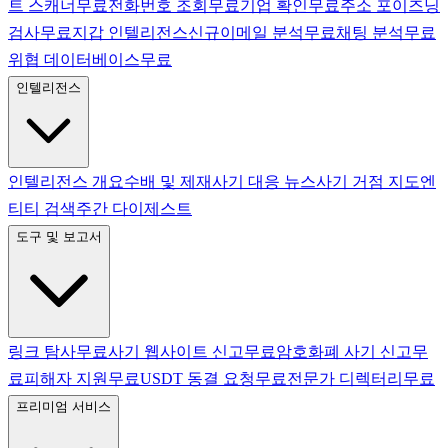
트 스캐너
무료
전화번호 조회
무료
기업 확인
무료
주소 포이즈닝
검사
무료
지갑 인텔리전스
신규
이메일 분석
무료
채팅 분석
무료
위협 데이터베이스
무료
인텔리전스
인텔리전스 개요
수배 및 제재
사기 대응 뉴스
사기 거점 지도
엔
티티 검색
주간 다이제스트
도구 및 보고서
링크 탐사
무료
사기 웹사이트 신고
무료
암호화폐 사기 신고
무
료
피해자 지원
무료
USDT 동결 요청
무료
전문가 디렉터리
무료
프리미엄 서비스