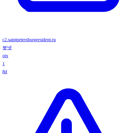
c2.saintpetersburgresident.ru
봇넷
otx
1
8d