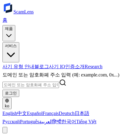
ScamLens
홈
제품
서비스
사기 유형 안내
블로그
사기 IQ
인증
소개
Research
도메인 또는 암호화폐 주소 입력 (예: example.com, 0x...)
로그인
ko
English
中文
Español
Français
Deutsch
日本語
Русский
Português
العربية
हिन्दी
한국어
Tiếng Việt