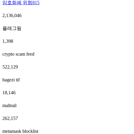
암호화폐 위협
815
2,136,046
플래그됨
1,398
crypto scam feed
522,129
hagezi tif
18,146
maltrail
262,157
metamask blocklist