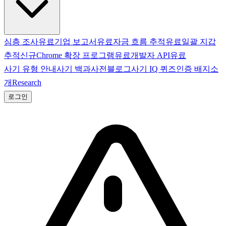
심층 조사
유료
기업 보고서
유료
자금 흐름 추적
유료
일괄 지갑
추적
신규
Chrome 확장 프로그램
유료
개발자 API
유료
사기 유형 안내
사기 백과사전
블로그
사기 IQ 퀴즈
인증 배지
소
개
Research
로그인