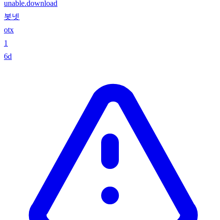
unable.download
봇넷
otx
1
6d