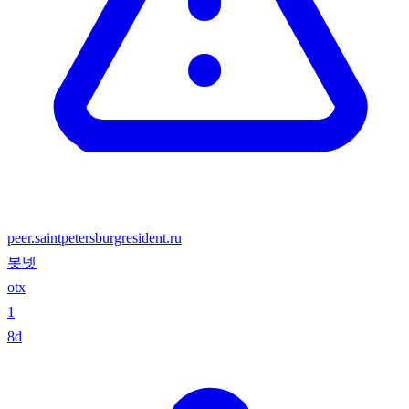
peer.saintpetersburgresident.ru
봇넷
otx
1
8d