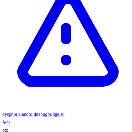
dysphoria.androiddebugbridge.su
봇넷
otx