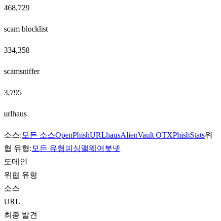
468,729
scam blocklist
334,358
scamsniffer
3,795
urlhaus
소스:
모든 소스
OpenPhish
URLhaus
AlienVault OTX
PhishStats
위
협 유형:
모든 유형
피싱
맬웨어
봇넷
도메인
위협 유형
소스
URL
최종 발견