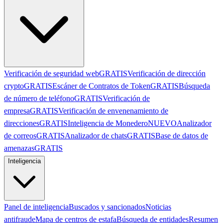
Verificación de seguridad web
GRATIS
Verificación de dirección
crypto
GRATIS
Escáner de Contratos de Token
GRATIS
Búsqueda
de número de teléfono
GRATIS
Verificación de
empresa
GRATIS
Verificación de envenenamiento de
direcciones
GRATIS
Inteligencia de Monedero
NUEVO
Analizador
de correos
GRATIS
Analizador de chats
GRATIS
Base de datos de
amenazas
GRATIS
Inteligencia
Panel de inteligencia
Buscados y sancionados
Noticias
antifraude
Mapa de centros de estafa
Búsqueda de entidades
Resumen