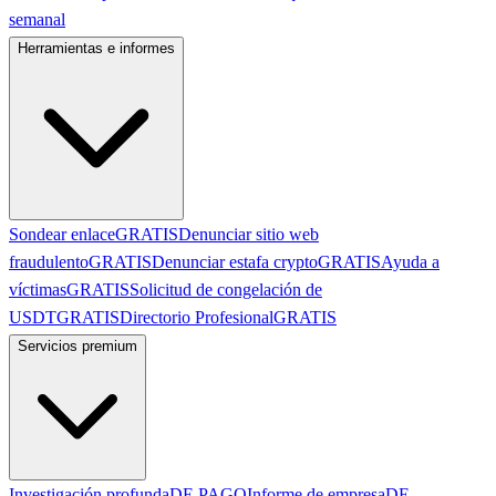
semanal
Herramientas e informes
Sondear enlace
GRATIS
Denunciar sitio web
fraudulento
GRATIS
Denunciar estafa crypto
GRATIS
Ayuda a
víctimas
GRATIS
Solicitud de congelación de
USDT
GRATIS
Directorio Profesional
GRATIS
Servicios premium
Investigación profunda
DE PAGO
Informe de empresa
DE