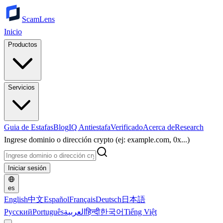
ScamLens
Inicio
Productos
Servicios
Guia de Estafas
Blog
IQ Antiestafa
Verificado
Acerca de
Research
Ingrese dominio o dirección crypto (ej: example.com, 0x...)
Iniciar sesión
es
English
中文
Español
Français
Deutsch
日本語
Русский
Português
العربية
हिन्दी
한국어
Tiếng Việt