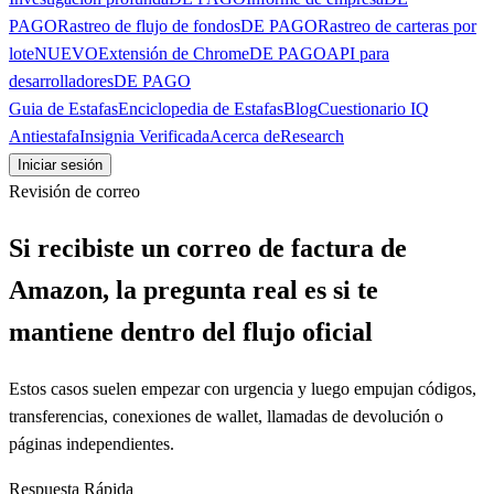
PAGO
Rastreo de flujo de fondos
DE PAGO
Rastreo de carteras por
lote
NUEVO
Extensión de Chrome
DE PAGO
API para
desarrolladores
DE PAGO
Guia de Estafas
Enciclopedia de Estafas
Blog
Cuestionario IQ
Antiestafa
Insignia Verificada
Acerca de
Research
Iniciar sesión
Revisión de correo
Si recibiste un correo de factura de
Amazon, la pregunta real es si te
mantiene dentro del flujo oficial
Estos casos suelen empezar con urgencia y luego empujan códigos,
transferencias, conexiones de wallet, llamadas de devolución o
páginas independientes.
Respuesta Rápida