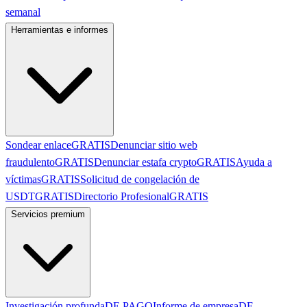
semanal
Herramientas e informes
Sondear enlace
GRATIS
Denunciar sitio web
fraudulento
GRATIS
Denunciar estafa crypto
GRATIS
Ayuda a
víctimas
GRATIS
Solicitud de congelación de
USDT
GRATIS
Directorio Profesional
GRATIS
Servicios premium
Investigación profunda
DE PAGO
Informe de empresa
DE