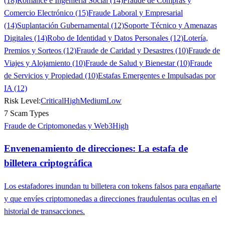
(18)
Romance e Ingeniería Social (14)
Fraude de Compras y
Comercio Electrónico (15)
Fraude Laboral y Empresarial
(14)
Suplantación Gubernamental (12)
Soporte Técnico y Amenazas
Digitales (14)
Robo de Identidad y Datos Personales (12)
Lotería,
Premios y Sorteos (12)
Fraude de Caridad y Desastres (10)
Fraude de
Viajes y Alojamiento (10)
Fraude de Salud y Bienestar (10)
Fraude
de Servicios y Propiedad (10)
Estafas Emergentes e Impulsadas por
IA (12)
Risk Level:
Critical
High
Medium
Low
7 Scam Types
Fraude de Criptomonedas y Web3
High
Envenenamiento de direcciones: La estafa de
billetera criptográfica
Los estafadores inundan tu billetera con tokens falsos para engañarte
y que envíes criptomonedas a direcciones fraudulentas ocultas en el
historial de transacciones.