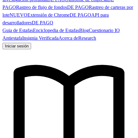
PAGO
Rastreo de flujo de fondos
DE PAGO
Rastreo de carteras por
lote
NUEVO
Extensión de Chrome
DE PAGO
API para
desarrolladores
DE PAGO
Guia de Estafas
Enciclopedia de Estafas
Blog
Cuestionario IQ
Antiestafa
Insignia Verificada
Acerca de
Research
Iniciar sesión