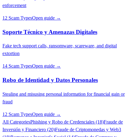
enforcement
12 Scam Types
Open guide →
Soporte Técnico y Amenazas Digitales
Fake tech support calls, ransomware, scareware, and digital
extortion
14 Scam Types
Open guide →
Robo de Identidad y Datos Personales
Stealing and misusing personal information for financial gain or
fraud
12 Scam Types
Open guide →
All Categories
Phishing y Robo de Credenciales (18)
Fraude de
Inversión y Financiero (20)
Fraude de Criptomonedas y Web3