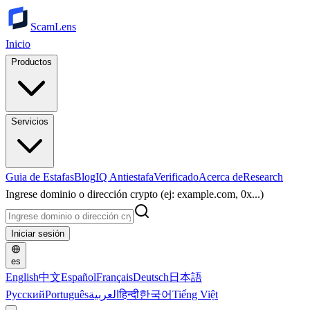
ScamLens
Inicio
Productos
Servicios
Guia de Estafas
Blog
IQ Antiestafa
Verificado
Acerca de
Research
Ingrese dominio o dirección crypto (ej: example.com, 0x...)
Iniciar sesión
es
English
中文
Español
Français
Deutsch
日本語
Русский
Português
العربية
हिन्दी
한국어
Tiếng Việt