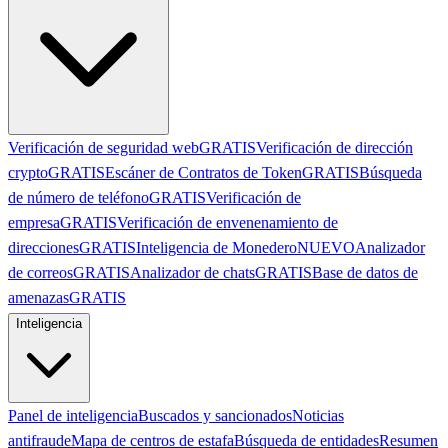
Verificación de seguridad web
GRATIS
Verificación de dirección
crypto
GRATIS
Escáner de Contratos de Token
GRATIS
Búsqueda
de número de teléfono
GRATIS
Verificación de
empresa
GRATIS
Verificación de envenenamiento de
direcciones
GRATIS
Inteligencia de Monedero
NUEVO
Analizador
de correos
GRATIS
Analizador de chats
GRATIS
Base de datos de
amenazas
GRATIS
Inteligencia
Panel de inteligencia
Buscados y sancionados
Noticias
antifraude
Mapa de centros de estafa
Búsqueda de entidades
Resumen