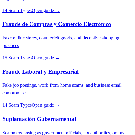
14 Scam Types
Open guide →
Fraude de Compras y Comercio Electrónico
Fake online stores, counterfeit goods, and deceptive shopping
practices
15 Scam Types
Open guide →
Fraude Laboral y Empresarial
Fake job postings, work-from-home scams, and business email
compromise
14 Scam Types
Open guide →
Suplantación Gubernamental
Scammers posing as government officials, tax authorities, or law