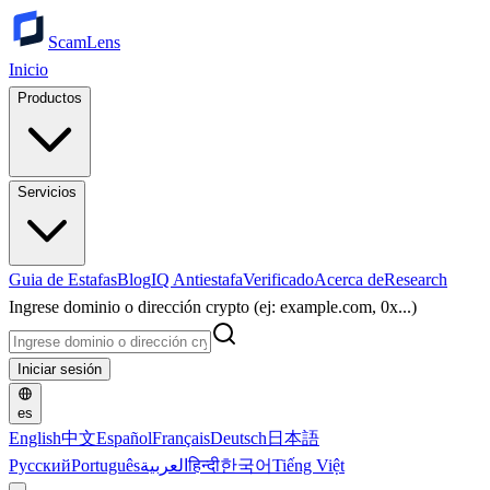
ScamLens
Inicio
Productos
Servicios
Guia de Estafas
Blog
IQ Antiestafa
Verificado
Acerca de
Research
Ingrese dominio o dirección crypto (ej: example.com, 0x...)
Iniciar sesión
es
English
中文
Español
Français
Deutsch
日本語
Русский
Português
العربية
हिन्दी
한국어
Tiếng Việt