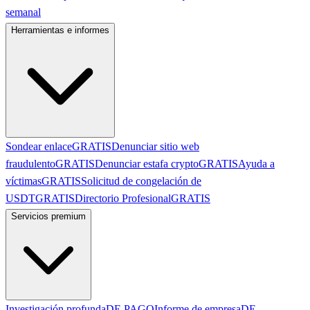
semanal
Herramientas e informes
Sondear enlace
GRATIS
Denunciar sitio web
fraudulento
GRATIS
Denunciar estafa crypto
GRATIS
Ayuda a
víctimas
GRATIS
Solicitud de congelación de
USDT
GRATIS
Directorio Profesional
GRATIS
Servicios premium
Investigación profunda
DE PAGO
Informe de empresa
DE