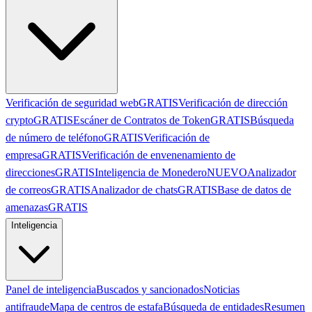
Verificación de seguridad web
GRATIS
Verificación de dirección
crypto
GRATIS
Escáner de Contratos de Token
GRATIS
Búsqueda
de número de teléfono
GRATIS
Verificación de
empresa
GRATIS
Verificación de envenenamiento de
direcciones
GRATIS
Inteligencia de Monedero
NUEVO
Analizador
de correos
GRATIS
Analizador de chats
GRATIS
Base de datos de
amenazas
GRATIS
Inteligencia
Panel de inteligencia
Buscados y sancionados
Noticias
antifraude
Mapa de centros de estafa
Búsqueda de entidades
Resumen