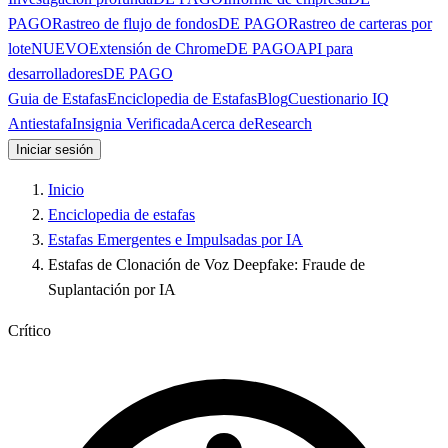
PAGO
Rastreo de flujo de fondos
DE PAGO
Rastreo de carteras por
lote
NUEVO
Extensión de Chrome
DE PAGO
API para
desarrolladores
DE PAGO
Guia de Estafas
Enciclopedia de Estafas
Blog
Cuestionario IQ
Antiestafa
Insignia Verificada
Acerca de
Research
Iniciar sesión
Inicio
Enciclopedia de estafas
Estafas Emergentes e Impulsadas por IA
Estafas de Clonación de Voz Deepfake: Fraude de
Suplantación por IA
Crítico