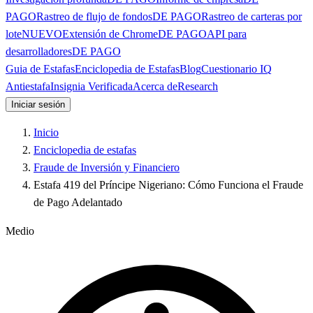
PAGO
Rastreo de flujo de fondos
DE PAGO
Rastreo de carteras por
lote
NUEVO
Extensión de Chrome
DE PAGO
API para
desarrolladores
DE PAGO
Guia de Estafas
Enciclopedia de Estafas
Blog
Cuestionario IQ
Antiestafa
Insignia Verificada
Acerca de
Research
Iniciar sesión
Inicio
Enciclopedia de estafas
Fraude de Inversión y Financiero
Estafa 419 del Príncipe Nigeriano: Cómo Funciona el Fraude
de Pago Adelantado
Medio