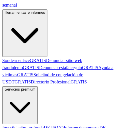
semanal
Herramientas e informes
Sondear enlace
GRATIS
Denunciar sitio web
fraudulento
GRATIS
Denunciar estafa crypto
GRATIS
Ayuda a
víctimas
GRATIS
Solicitud de congelación de
USDT
GRATIS
Directorio Profesional
GRATIS
Servicios premium
Investigación profunda
DE PAGO
Informe de empresa
DE