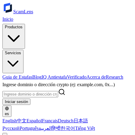
ScamLens
Inicio
Productos
Servicios
Guia de Estafas
Blog
IQ Antiestafa
Verificado
Acerca de
Research
Ingrese dominio o dirección crypto (ej: example.com, 0x...)
Iniciar sesión
es
English
中文
Español
Français
Deutsch
日本語
Русский
Português
العربية
हिन्दी
한국어
Tiếng Việt