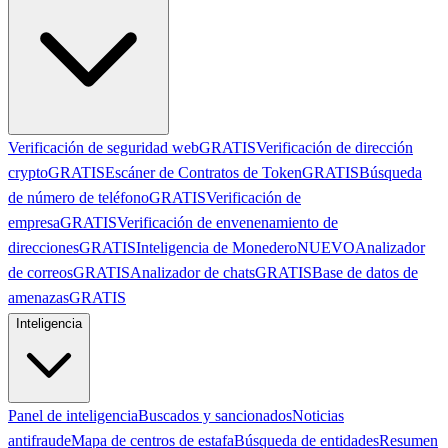
Verificación de seguridad web
GRATIS
Verificación de dirección
crypto
GRATIS
Escáner de Contratos de Token
GRATIS
Búsqueda
de número de teléfono
GRATIS
Verificación de
empresa
GRATIS
Verificación de envenenamiento de
direcciones
GRATIS
Inteligencia de Monedero
NUEVO
Analizador
de correos
GRATIS
Analizador de chats
GRATIS
Base de datos de
amenazas
GRATIS
Inteligencia
Panel de inteligencia
Buscados y sancionados
Noticias
antifraude
Mapa de centros de estafa
Búsqueda de entidades
Resumen