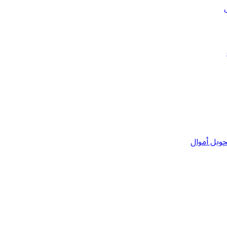
حويل أموال