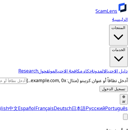
ScamLens
الرئيسية
المنتجات
الخدمات
دليل الاحتيال
المدونة
ذكاء مكافحة الاحتيال
موثق
حول
Research
أدخل نطاقاً أو عنوان كريبتو (مثال: example.com, 0x...)
تسجيل الدخول
ar
lish
中文
Español
Français
Deutsch
日本語
Русский
Português