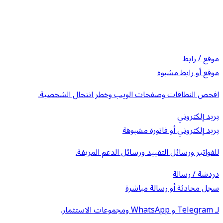
موقع / رابط
موقع أو رابط مشبوه
افحص النطاقات وصفحات الويب وخطر انتحال الشخصية.
بريد إلكتروني
بريد إلكتروني أو فاتورة مشبوهة
للفواتير ورسائل التقييد ورسائل الدعم المزيفة.
دردشة / رسالة
سجل محادثة أو رسالة مباشرة
لـ Telegram و WhatsApp ومجموعات الاستثمار.