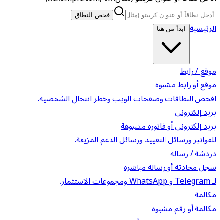
فحص النطاق
الرئيسية
ابدأ من هنا
موقع / رابط
موقع أو رابط مشبوه
افحص النطاقات وصفحات الويب وخطر انتحال الشخصية.
بريد إلكتروني
بريد إلكتروني أو فاتورة مشبوهة
للفواتير ورسائل التقييد ورسائل الدعم المزيفة.
دردشة / رسالة
سجل محادثة أو رسالة مباشرة
لـ Telegram و WhatsApp ومجموعات الاستثمار.
مكالمة
مكالمة أو رقم مشبوه