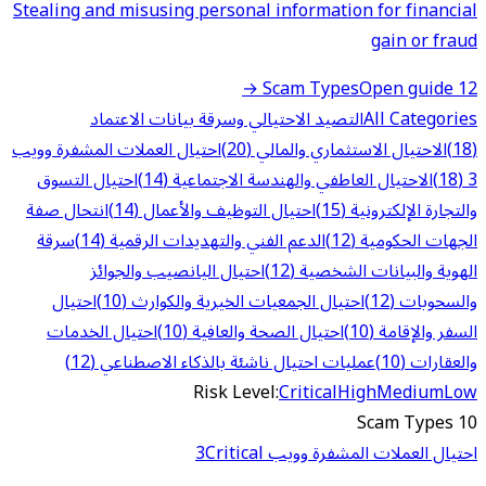
Stealing and misusing personal information for financial
gain or fraud
Open guide →
12 Scam Types
All Categories
التصيد الاحتيالي وسرقة بيانات الاعتماد
(18)
الاحتيال الاستثماري والمالي (20)
احتيال العملات المشفرة وويب
3 (18)
الاحتيال العاطفي والهندسة الاجتماعية (14)
احتيال التسوق
والتجارة الإلكترونية (15)
احتيال التوظيف والأعمال (14)
انتحال صفة
الجهات الحكومية (12)
الدعم الفني والتهديدات الرقمية (14)
سرقة
الهوية والبيانات الشخصية (12)
احتيال اليانصيب والجوائز
والسحوبات (12)
احتيال الجمعيات الخيرية والكوارث (10)
احتيال
السفر والإقامة (10)
احتيال الصحة والعافية (10)
احتيال الخدمات
والعقارات (10)
عمليات احتيال ناشئة بالذكاء الاصطناعي (12)
Risk Level:
Critical
High
Medium
Low
10 Scam Types
احتيال العملات المشفرة وويب 3
Critical