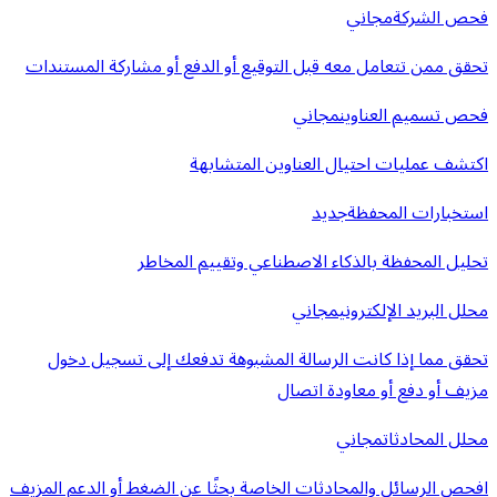
فحص الشركة
مجاني
تحقق ممن تتعامل معه قبل التوقيع أو الدفع أو مشاركة المستندات
فحص تسميم العناوين
مجاني
اكتشف عمليات احتيال العناوين المتشابهة
استخبارات المحفظة
جديد
تحليل المحفظة بالذكاء الاصطناعي وتقييم المخاطر
محلل البريد الإلكتروني
مجاني
تحقق مما إذا كانت الرسالة المشبوهة تدفعك إلى تسجيل دخول
مزيف أو دفع أو معاودة اتصال
محلل المحادثات
مجاني
افحص الرسائل والمحادثات الخاصة بحثًا عن الضغط أو الدعم المزيف