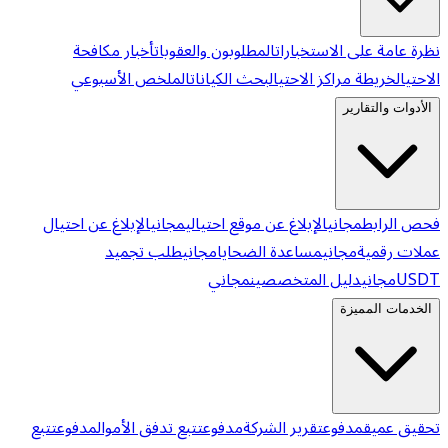
نظرة عامة على الاستخبارات
المطلوبون والعقوبات
أخبار مكافحة
الاحتيال
خريطة مراكز الاحتيال
بحث الكيانات
الملخص الأسبوعي
الأدوات والتقارير
فحص الرابط
مجاني
الإبلاغ عن موقع احتيالي
مجاني
الإبلاغ عن احتيال
عملات رقمية
مجاني
مساعدة الضحايا
مجاني
طلب تجميد
USDT
مجاني
دليل المتخصصين
مجاني
الخدمات المميزة
تحقيق عميق
مدفوع
تقرير الشركة
مدفوع
تتبع تدفق الأموال
مدفوع
تتبع