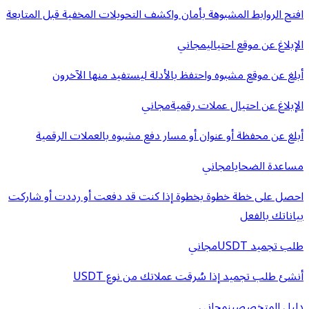
افتح الروابط المشبوهة بأمان واكشف التحويلات المخفية قبل المتابعة
الإبلاغ عن موقع احتيالي
مجاني
أبلغ عن موقع مشبوه واحتفظ بالأدلة ليستفيد منها الآخرون
الإبلاغ عن احتيال عملات رقمية
مجاني
أبلغ عن محفظة أو عنوان أو مسار دفع مشبوه بالعملات الرقمية
مساعدة الضحايا
مجاني
احصل على خطة خطوة بخطوة إذا كنت قد دفعت أو رددت أو شاركت
بياناتك بالفعل
طلب تجميد USDT
مجاني
أنشئ طلب تجميد إذا سُرقت عملاتك من نوع USDT
دليل المتخصصين
مجاني