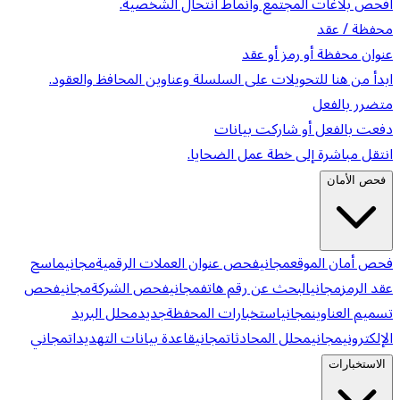
افحص بلاغات المجتمع وأنماط انتحال الشخصية.
محفظة / عقد
عنوان محفظة أو رمز أو عقد
ابدأ من هنا للتحويلات على السلسلة وعناوين المحافظ والعقود.
متضرر بالفعل
دفعت بالفعل أو شاركت بيانات
انتقل مباشرة إلى خطة عمل الضحايا.
فحص الأمان
فحص أمان الموقع
مجاني
فحص عنوان العملات الرقمية
مجاني
ماسح
عقد الرمز
مجاني
البحث عن رقم هاتف
مجاني
فحص الشركة
مجاني
فحص
تسميم العناوين
مجاني
استخبارات المحفظة
جديد
محلل البريد
الإلكتروني
مجاني
محلل المحادثات
مجاني
قاعدة بيانات التهديدات
مجاني
الاستخبارات