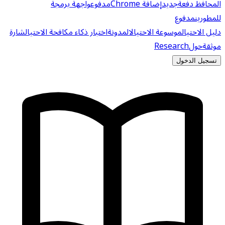
المحافظ دفعة
جديد
إضافة Chrome
مدفوع
واجهة برمجة
للمطورين
مدفوع
دليل الاحتيال
موسوعة الاحتيال
المدونة
اختبار ذكاء مكافحة الاحتيال
شارة
موثقة
حول
Research
تسجيل الدخول