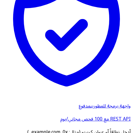
واجهة برمجة للمطورين
مدفوع
REST API مع 100 فحص مجاني/يوم
أدخل نطاقاً أو عنوان كريبتو (مثال: example.com, 0x...)