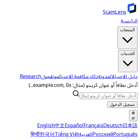
ScamLens
الرئيسية
المنتجات
الخدمات
دليل الاحتيال
المدونة
ذكاء مكافحة الاحتيال
موثق
حول
Research
أدخل نطاقاً أو عنوان كريبتو (مثال: example.com, 0x...)
تسجيل الدخول
ar
English
中文
Español
Français
Deutsch
日本語
Português
Русский
العربية
Tiếng Việt
한국어
हिन्दी