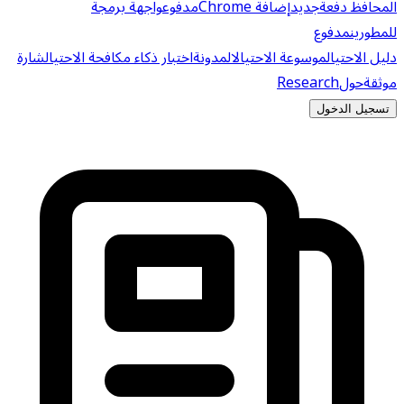
المحافظ دفعة
جديد
إضافة Chrome
مدفوع
واجهة برمجة
للمطورين
مدفوع
دليل الاحتيال
موسوعة الاحتيال
المدونة
اختبار ذكاء مكافحة الاحتيال
شارة
موثقة
حول
Research
تسجيل الدخول