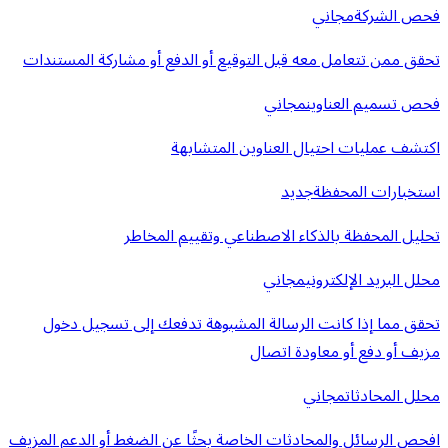
فحص الشركة
مجاني
تحقق ممن تتعامل معه قبل التوقيع أو الدفع أو مشاركة المستندات
فحص تسميم العناوين
مجاني
اكتشف عمليات احتيال العناوين المتشابهة
استخبارات المحفظة
جديد
تحليل المحفظة بالذكاء الاصطناعي وتقييم المخاطر
محلل البريد الإلكتروني
مجاني
تحقق مما إذا كانت الرسالة المشبوهة تدفعك إلى تسجيل دخول
مزيف أو دفع أو معاودة اتصال
محلل المحادثات
مجاني
افحص الرسائل والمحادثات الخاصة بحثًا عن الضغط أو الدعم المزيف