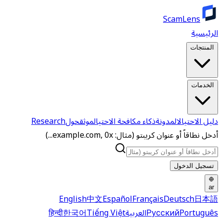
ScamLens
الرئيسية
المنتجات
الخدمات
دليل الاحتيال
المدونة
ذكاء مكافحة الاحتيال
موثق
حول
Research
أدخل نطاقاً أو عنوان كريبتو (مثال: example.com, 0x...)
تسجيل الدخول
ar
English
中文
Español
Français
Deutsch
日本語
Português
Русский
العربية
Tiếng Việt
한국어
हिन्दी