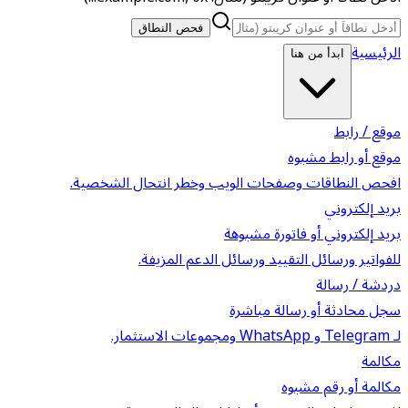
فحص النطاق
الرئيسية
ابدأ من هنا
موقع / رابط
موقع أو رابط مشبوه
افحص النطاقات وصفحات الويب وخطر انتحال الشخصية.
بريد إلكتروني
بريد إلكتروني أو فاتورة مشبوهة
للفواتير ورسائل التقييد ورسائل الدعم المزيفة.
دردشة / رسالة
سجل محادثة أو رسالة مباشرة
لـ Telegram و WhatsApp ومجموعات الاستثمار.
مكالمة
مكالمة أو رقم مشبوه