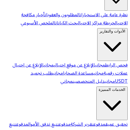
نظرة عامة على الاستخبارات
المطلوبون والعقوبات
أخبار مكافحة
الاحتيال
خريطة مراكز الاحتيال
بحث الكيانات
الملخص الأسبوعي
الأدوات والتقارير
فحص الرابط
مجاني
الإبلاغ عن موقع احتيالي
مجاني
الإبلاغ عن احتيال
عملات رقمية
مجاني
مساعدة الضحايا
مجاني
طلب تجميد
USDT
مجاني
دليل المتخصصين
مجاني
الخدمات المميزة
تحقيق عميق
مدفوع
تقرير الشركة
مدفوع
تتبع تدفق الأموال
مدفوع
تتبع