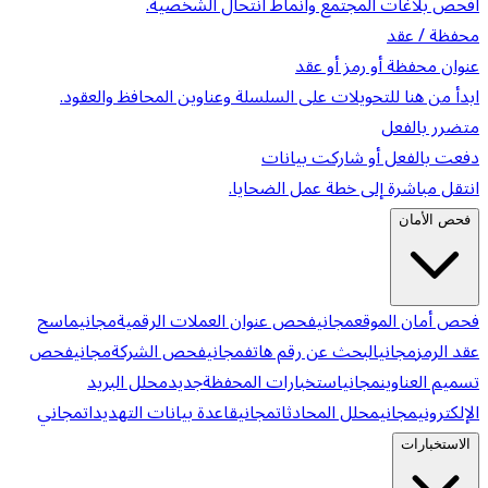
افحص بلاغات المجتمع وأنماط انتحال الشخصية.
محفظة / عقد
عنوان محفظة أو رمز أو عقد
ابدأ من هنا للتحويلات على السلسلة وعناوين المحافظ والعقود.
متضرر بالفعل
دفعت بالفعل أو شاركت بيانات
انتقل مباشرة إلى خطة عمل الضحايا.
فحص الأمان
فحص أمان الموقع
مجاني
فحص عنوان العملات الرقمية
مجاني
ماسح
عقد الرمز
مجاني
البحث عن رقم هاتف
مجاني
فحص الشركة
مجاني
فحص
تسميم العناوين
مجاني
استخبارات المحفظة
جديد
محلل البريد
الإلكتروني
مجاني
محلل المحادثات
مجاني
قاعدة بيانات التهديدات
مجاني
الاستخبارات