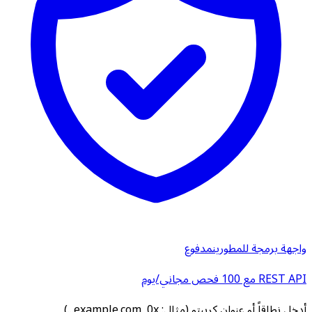
واجهة برمجة للمطورين
مدفوع
REST API مع 100 فحص مجاني/يوم
أدخل نطاقاً أو عنوان كريبتو (مثال: example.com, 0x...)