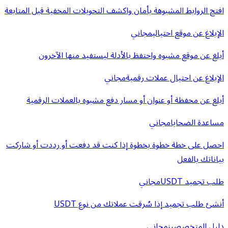
افتح الروابط المشبوهة بأمان واكشف التحويلات المخفية قبل المتابعة
الإبلاغ عن موقع احتيالي
مجاني
أبلغ عن موقع مشبوه واحتفظ بالأدلة ليستفيد منها الآخرون
الإبلاغ عن احتيال عملات رقمية
مجاني
أبلغ عن محفظة أو عنوان أو مسار دفع مشبوه بالعملات الرقمية
مساعدة الضحايا
مجاني
احصل على خطة خطوة بخطوة إذا كنت قد دفعت أو رددت أو شاركت
بياناتك بالفعل
طلب تجميد USDT
مجاني
أنشئ طلب تجميد إذا سُرقت عملاتك من نوع USDT
دليل المتخصصين
مجاني