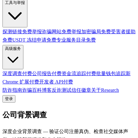
工具与举报
探测链接
免费
举报诈骗网站
免费
举报加密骗局
免费
受害者援助
免费
USDT 冻结申请
免费
专业服务目录
免费
高级服务
深度调查
付费
公司报告
付费
资金流追踪
付费
批量钱包追踪
新
Chrome 扩展
付费
开发者 API
付费
防诈指南
诈骗百科
博客
反诈测试
信任徽章
关于
Research
登录
公司背景调查
深度企业背景调查 — 验证公司注册真伪、检查社交媒体声