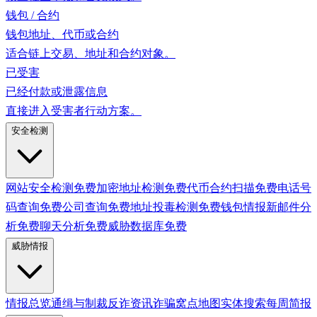
钱包 / 合约
钱包地址、代币或合约
适合链上交易、地址和合约对象。
已受害
已经付款或泄露信息
直接进入受害者行动方案。
安全检测
网站安全检测
免费
加密地址检测
免费
代币合约扫描
免费
电话号
码查询
免费
公司查询
免费
地址投毒检测
免费
钱包情报
新
邮件分
析
免费
聊天分析
免费
威胁数据库
免费
威胁情报
情报总览
通缉与制裁
反诈资讯
诈骗窝点地图
实体搜索
每周简报