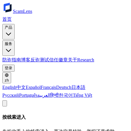
ScamLens
首页
产品
服务
防诈指南
博客
反诈测试
信任徽章
关于
Research
登录
zh
English
中文
Español
Français
Deutsch
日本語
Русский
Português
العربية
हिन्दी
한국어
Tiếng Việt
按线索进入