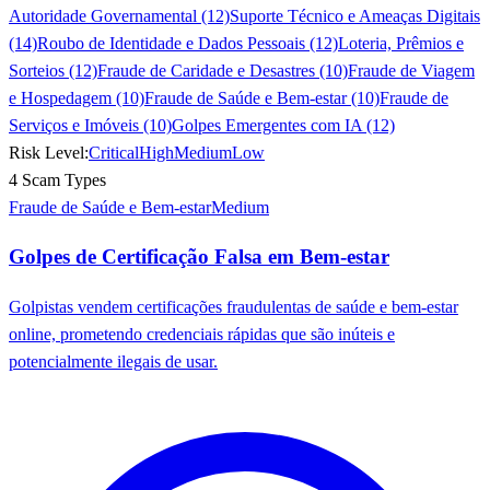
Autoridade Governamental (12)
Suporte Técnico e Ameaças Digitais
(14)
Roubo de Identidade e Dados Pessoais (12)
Loteria, Prêmios e
Sorteios (12)
Fraude de Caridade e Desastres (10)
Fraude de Viagem
e Hospedagem (10)
Fraude de Saúde e Bem-estar (10)
Fraude de
Serviços e Imóveis (10)
Golpes Emergentes com IA (12)
Risk Level:
Critical
High
Medium
Low
4 Scam Types
Fraude de Saúde e Bem-estar
Medium
Golpes de Certificação Falsa em Bem-estar
Golpistas vendem certificações fraudulentas de saúde e bem-estar
online, prometendo credenciais rápidas que são inúteis e
potencialmente ilegais de usar.