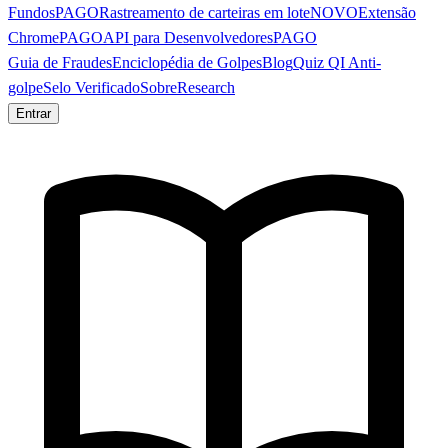
Fundos
PAGO
Rastreamento de carteiras em lote
NOVO
Extensão
Chrome
PAGO
API para Desenvolvedores
PAGO
Guia de Fraudes
Enciclopédia de Golpes
Blog
Quiz QI Anti-
golpe
Selo Verificado
Sobre
Research
Entrar