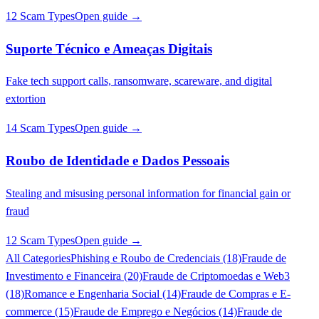
12 Scam Types
Open guide →
Suporte Técnico e Ameaças Digitais
Fake tech support calls, ransomware, scareware, and digital
extortion
14 Scam Types
Open guide →
Roubo de Identidade e Dados Pessoais
Stealing and misusing personal information for financial gain or
fraud
12 Scam Types
Open guide →
All Categories
Phishing e Roubo de Credenciais (18)
Fraude de
Investimento e Financeira (20)
Fraude de Criptomoedas e Web3
(18)
Romance e Engenharia Social (14)
Fraude de Compras e E-
commerce (15)
Fraude de Emprego e Negócios (14)
Fraude de