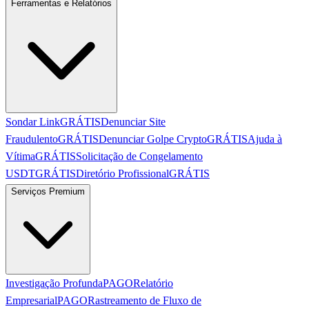
Ferramentas e Relatórios
Sondar Link
GRÁTIS
Denunciar Site
Fraudulento
GRÁTIS
Denunciar Golpe Crypto
GRÁTIS
Ajuda à
Vítima
GRÁTIS
Solicitação de Congelamento
USDT
GRÁTIS
Diretório Profissional
GRÁTIS
Serviços Premium
Investigação Profunda
PAGO
Relatório
Empresarial
PAGO
Rastreamento de Fluxo de