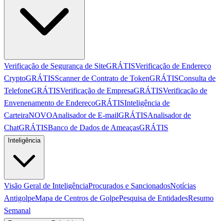
Verificação de Segurança de Site
GRÁTIS
Verificação de Endereço
Crypto
GRÁTIS
Scanner de Contrato de Token
GRÁTIS
Consulta de
Telefone
GRÁTIS
Verificação de Empresa
GRÁTIS
Verificação de
Envenenamento de Endereço
GRÁTIS
Inteligência de
Carteira
NOVO
Analisador de E-mail
GRÁTIS
Analisador de
Chat
GRÁTIS
Banco de Dados de Ameaças
GRÁTIS
Inteligência
Visão Geral de Inteligência
Procurados e Sancionados
Notícias
Antigolpe
Mapa de Centros de Golpe
Pesquisa de Entidades
Resumo
Semanal