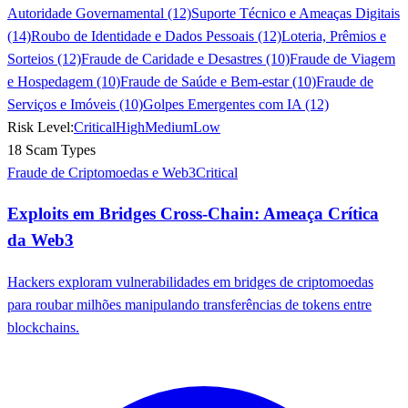
Autoridade Governamental (12)
Suporte Técnico e Ameaças Digitais
(14)
Roubo de Identidade e Dados Pessoais (12)
Loteria, Prêmios e
Sorteios (12)
Fraude de Caridade e Desastres (10)
Fraude de Viagem
e Hospedagem (10)
Fraude de Saúde e Bem-estar (10)
Fraude de
Serviços e Imóveis (10)
Golpes Emergentes com IA (12)
Risk Level:
Critical
High
Medium
Low
18 Scam Types
Fraude de Criptomoedas e Web3
Critical
Exploits em Bridges Cross-Chain: Ameaça Crítica
da Web3
Hackers exploram vulnerabilidades em bridges de criptomoedas
para roubar milhões manipulando transferências de tokens entre
blockchains.