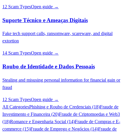
12 Scam Types
Open guide →
Suporte Técnico e Ameaças Digitais
Fake tech support calls, ransomware, scareware, and digital
extortion
14 Scam Types
Open guide →
Roubo de Identidade e Dados Pessoais
Stealing and misusing personal information for financial gain or
fraud
12 Scam Types
Open guide →
All Categories
Phishing e Roubo de Credenciais (18)
Fraude de
Investimento e Financeira (20)
Fraude de Criptomoedas e Web3
(18)
Romance e Engenharia Social (14)
Fraude de Compras e E-
commerce (15)
Fraude de Emprego e Negócios (14)
Fraude de