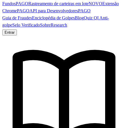
Fundos
PAGO
Rastreamento de carteiras em lote
NOVO
Extensão
Chrome
PAGO
API para Desenvolvedores
PAGO
Guia de Fraudes
Enciclopédia de Golpes
Blog
Quiz QI Anti-
golpe
Selo Verificado
Sobre
Research
Entrar