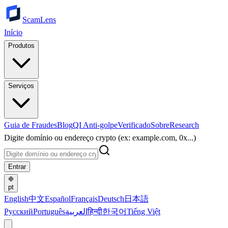
ScamLens
Início
Produtos
Serviços
Guia de Fraudes
Blog
QI Anti-golpe
Verificado
Sobre
Research
Digite domínio ou endereço crypto (ex: example.com, 0x...)
Entrar
pt
English
中文
Español
Français
Deutsch
日本語
Русский
Português
العربية
हिन्दी
한국어
Tiếng Việt