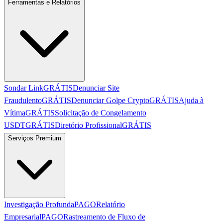
Ferramentas e Relatórios
Sondar Link
GRÁTIS
Denunciar Site
Fraudulento
GRÁTIS
Denunciar Golpe Crypto
GRÁTIS
Ajuda à
Vítima
GRÁTIS
Solicitação de Congelamento
USDT
GRÁTIS
Diretório Profissional
GRÁTIS
Serviços Premium
Investigação Profunda
PAGO
Relatório
Empresarial
PAGO
Rastreamento de Fluxo de