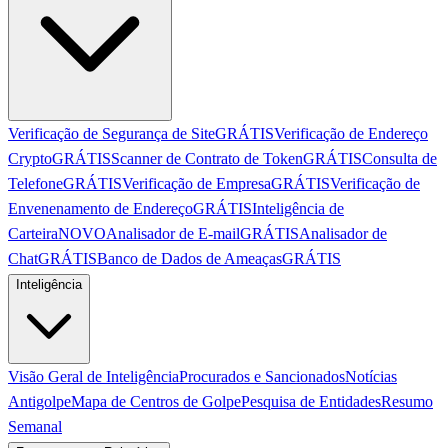
Verificação de Segurança de Site
GRÁTIS
Verificação de Endereço
Crypto
GRÁTIS
Scanner de Contrato de Token
GRÁTIS
Consulta de
Telefone
GRÁTIS
Verificação de Empresa
GRÁTIS
Verificação de
Envenenamento de Endereço
GRÁTIS
Inteligência de
Carteira
NOVO
Analisador de E-mail
GRÁTIS
Analisador de
Chat
GRÁTIS
Banco de Dados de Ameaças
GRÁTIS
Inteligência
Visão Geral de Inteligência
Procurados e Sancionados
Notícias
Antigolpe
Mapa de Centros de Golpe
Pesquisa de Entidades
Resumo
Semanal