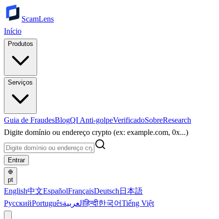
ScamLens
Início
Produtos
Serviços
Guia de Fraudes
Blog
QI Anti-golpe
Verificado
Sobre
Research
Digite domínio ou endereço crypto (ex: example.com, 0x...)
Entrar
pt
English
中文
Español
Français
Deutsch
日本語
Русский
Português
العربية
हिन्दी
한국어
Tiếng Việt