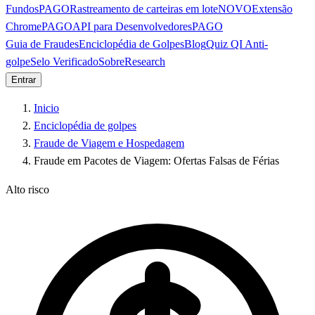
Fundos
PAGO
Rastreamento de carteiras em lote
NOVO
Extensão
Chrome
PAGO
API para Desenvolvedores
PAGO
Guia de Fraudes
Enciclopédia de Golpes
Blog
Quiz QI Anti-
golpe
Selo Verificado
Sobre
Research
Entrar
Inicio
Enciclopédia de golpes
Fraude de Viagem e Hospedagem
Fraude em Pacotes de Viagem: Ofertas Falsas de Férias
Alto risco