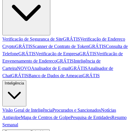
Verificação de Segurança de Site
GRÁTIS
Verificação de Endereço
Crypto
GRÁTIS
Scanner de Contrato de Token
GRÁTIS
Consulta de
Telefone
GRÁTIS
Verificação de Empresa
GRÁTIS
Verificação de
Envenenamento de Endereço
GRÁTIS
Inteligência de
Carteira
NOVO
Analisador de E-mail
GRÁTIS
Analisador de
Chat
GRÁTIS
Banco de Dados de Ameaças
GRÁTIS
Inteligência
Visão Geral de Inteligência
Procurados e Sancionados
Notícias
Antigolpe
Mapa de Centros de Golpe
Pesquisa de Entidades
Resumo
Semanal