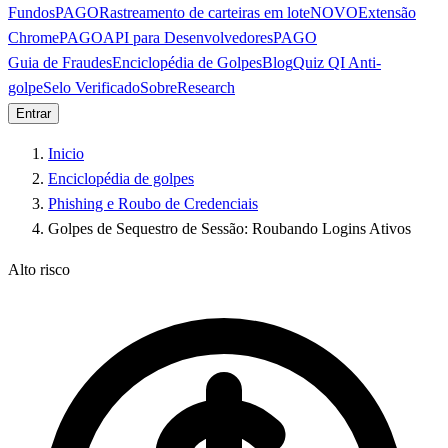
Fundos
PAGO
Rastreamento de carteiras em lote
NOVO
Extensão
Chrome
PAGO
API para Desenvolvedores
PAGO
Guia de Fraudes
Enciclopédia de Golpes
Blog
Quiz QI Anti-
golpe
Selo Verificado
Sobre
Research
Entrar
Inicio
Enciclopédia de golpes
Phishing e Roubo de Credenciais
Golpes de Sequestro de Sessão: Roubando Logins Ativos
Alto risco