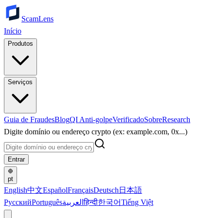
ScamLens
Início
Produtos
Serviços
Guia de Fraudes
Blog
QI Anti-golpe
Verificado
Sobre
Research
Digite domínio ou endereço crypto (ex: example.com, 0x...)
Entrar
pt
English
中文
Español
Français
Deutsch
日本語
Русский
Português
العربية
हिन्दी
한국어
Tiếng Việt