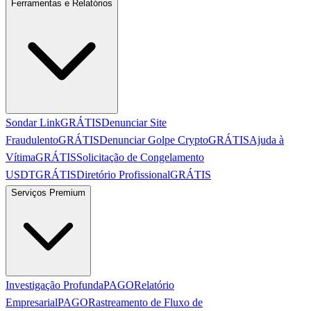
Ferramentas e Relatórios
Sondar Link
GRÁTIS
Denunciar Site
Fraudulento
GRÁTIS
Denunciar Golpe Crypto
GRÁTIS
Ajuda à
Vítima
GRÁTIS
Solicitação de Congelamento
USDT
GRÁTIS
Diretório Profissional
GRÁTIS
Serviços Premium
Investigação Profunda
PAGO
Relatório
Empresarial
PAGO
Rastreamento de Fluxo de