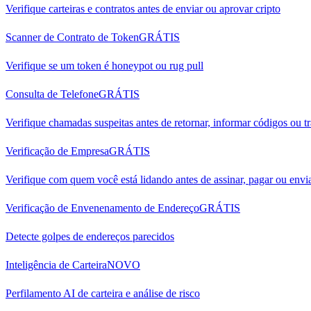
Verifique carteiras e contratos antes de enviar ou aprovar cripto
Scanner de Contrato de Token
GRÁTIS
Verifique se um token é honeypot ou rug pull
Consulta de Telefone
GRÁTIS
Verifique chamadas suspeitas antes de retornar, informar códigos ou tr
Verificação de Empresa
GRÁTIS
Verifique com quem você está lidando antes de assinar, pagar ou env
Verificação de Envenenamento de Endereço
GRÁTIS
Detecte golpes de endereços parecidos
Inteligência de Carteira
NOVO
Perfilamento AI de carteira e análise de risco