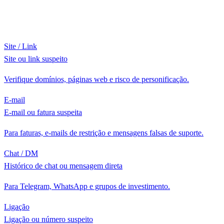
Site / Link
Site ou link suspeito
Verifique domínios, páginas web e risco de personificação.
E-mail
E-mail ou fatura suspeita
Para faturas, e-mails de restrição e mensagens falsas de suporte.
Chat / DM
Histórico de chat ou mensagem direta
Para Telegram, WhatsApp e grupos de investimento.
Ligação
Ligação ou número suspeito