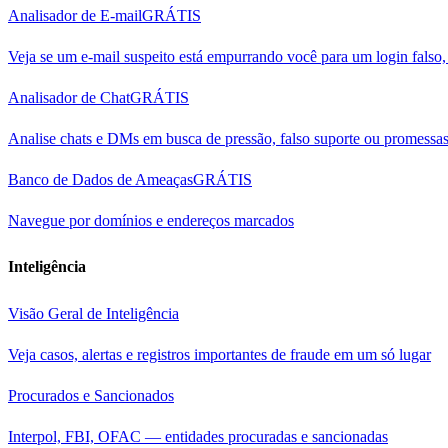
Analisador de E-mail
GRÁTIS
Veja se um e-mail suspeito está empurrando você para um login fals
Analisador de Chat
GRÁTIS
Analise chats e DMs em busca de pressão, falso suporte ou promessas
Banco de Dados de Ameaças
GRÁTIS
Navegue por domínios e endereços marcados
Inteligência
Visão Geral de Inteligência
Veja casos, alertas e registros importantes de fraude em um só lugar
Procurados e Sancionados
Interpol, FBI, OFAC — entidades procuradas e sancionadas