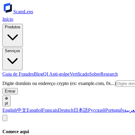
ScamLens
Início
Produtos
Serviços
Guia de Fraudes
Blog
QI Anti-golpe
Verificado
Sobre
Research
Digite domínio ou endereço crypto (ex: example.com, 0x...)
Entrar
pt
English
中文
Español
Français
Deutsch
日本語
Русский
Português
عربية
Comece aqui