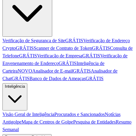
Verificação de Segurança de Site
GRÁTIS
Verificação de Endereço
Crypto
GRÁTIS
Scanner de Contrato de Token
GRÁTIS
Consulta de
Telefone
GRÁTIS
Verificação de Empresa
GRÁTIS
Verificação de
Envenenamento de Endereço
GRÁTIS
Inteligência de
Carteira
NOVO
Analisador de E-mail
GRÁTIS
Analisador de
Chat
GRÁTIS
Banco de Dados de Ameaças
GRÁTIS
Inteligência
Visão Geral de Inteligência
Procurados e Sancionados
Notícias
Antigolpe
Mapa de Centros de Golpe
Pesquisa de Entidades
Resumo
Semanal