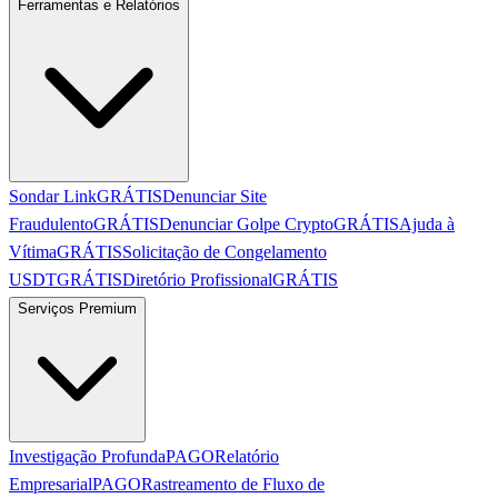
Ferramentas e Relatórios
Sondar Link
GRÁTIS
Denunciar Site
Fraudulento
GRÁTIS
Denunciar Golpe Crypto
GRÁTIS
Ajuda à
Vítima
GRÁTIS
Solicitação de Congelamento
USDT
GRÁTIS
Diretório Profissional
GRÁTIS
Serviços Premium
Investigação Profunda
PAGO
Relatório
Empresarial
PAGO
Rastreamento de Fluxo de