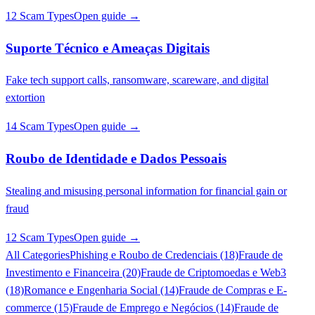
12 Scam Types
Open guide →
Suporte Técnico e Ameaças Digitais
Fake tech support calls, ransomware, scareware, and digital
extortion
14 Scam Types
Open guide →
Roubo de Identidade e Dados Pessoais
Stealing and misusing personal information for financial gain or
fraud
12 Scam Types
Open guide →
All Categories
Phishing e Roubo de Credenciais (18)
Fraude de
Investimento e Financeira (20)
Fraude de Criptomoedas e Web3
(18)
Romance e Engenharia Social (14)
Fraude de Compras e E-
commerce (15)
Fraude de Emprego e Negócios (14)
Fraude de