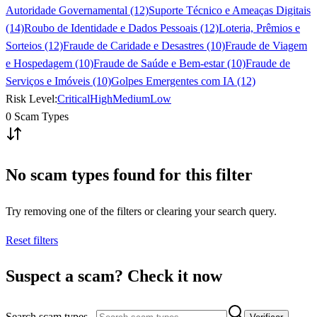
Autoridade Governamental (12)
Suporte Técnico e Ameaças Digitais
(14)
Roubo de Identidade e Dados Pessoais (12)
Loteria, Prêmios e
Sorteios (12)
Fraude de Caridade e Desastres (10)
Fraude de Viagem
e Hospedagem (10)
Fraude de Saúde e Bem-estar (10)
Fraude de
Serviços e Imóveis (10)
Golpes Emergentes com IA (12)
Risk Level:
Critical
High
Medium
Low
0 Scam Types
No scam types found for this filter
Try removing one of the filters or clearing your search query.
Reset filters
Suspect a scam? Check it now
Search scam types...