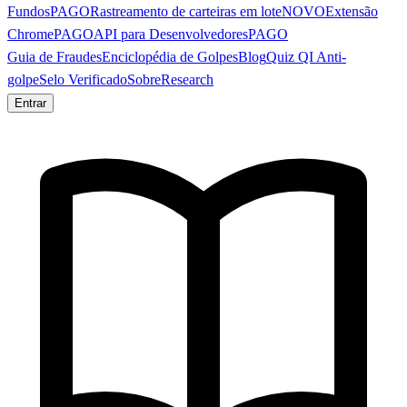
Fundos
PAGO
Rastreamento de carteiras em lote
NOVO
Extensão
Chrome
PAGO
API para Desenvolvedores
PAGO
Guia de Fraudes
Enciclopédia de Golpes
Blog
Quiz QI Anti-
golpe
Selo Verificado
Sobre
Research
Entrar