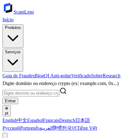
ScamLens
Início
Produtos
Serviços
Guia de Fraudes
Blog
QI Anti-golpe
Verificado
Sobre
Research
Digite domínio ou endereço crypto (ex: example.com, 0x...)
Entrar
pt
English
中文
Español
Français
Deutsch
日本語
Русский
Português
العربية
हिन्दी
한국어
Tiếng Việt