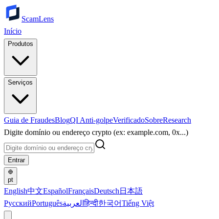
ScamLens
Início
Produtos
Serviços
Guia de Fraudes
Blog
QI Anti-golpe
Verificado
Sobre
Research
Digite domínio ou endereço crypto (ex: example.com, 0x...)
Entrar
pt
English
中文
Español
Français
Deutsch
日本語
Русский
Português
العربية
हिन्दी
한국어
Tiếng Việt