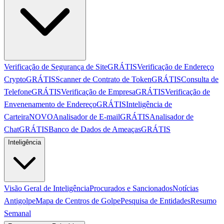
Verificação de Segurança de Site
GRÁTIS
Verificação de Endereço
Crypto
GRÁTIS
Scanner de Contrato de Token
GRÁTIS
Consulta de
Telefone
GRÁTIS
Verificação de Empresa
GRÁTIS
Verificação de
Envenenamento de Endereço
GRÁTIS
Inteligência de
Carteira
NOVO
Analisador de E-mail
GRÁTIS
Analisador de
Chat
GRÁTIS
Banco de Dados de Ameaças
GRÁTIS
Inteligência
Visão Geral de Inteligência
Procurados e Sancionados
Notícias
Antigolpe
Mapa de Centros de Golpe
Pesquisa de Entidades
Resumo
Semanal