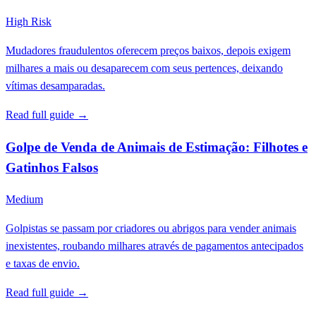
High Risk
Mudadores fraudulentos oferecem preços baixos, depois exigem
milhares a mais ou desaparecem com seus pertences, deixando
vítimas desamparadas.
Read full guide →
Golpe de Venda de Animais de Estimação: Filhotes e
Gatinhos Falsos
Medium
Golpistas se passam por criadores ou abrigos para vender animais
inexistentes, roubando milhares através de pagamentos antecipados
e taxas de envio.
Read full guide →