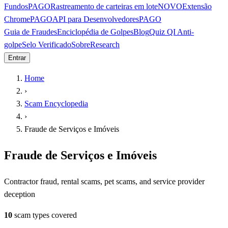
Fundos
PAGO
Rastreamento de carteiras em lote
NOVO
Extensão
Chrome
PAGO
API para Desenvolvedores
PAGO
Guia de Fraudes
Enciclopédia de Golpes
Blog
Quiz QI Anti-
golpe
Selo Verificado
Sobre
Research
Entrar
Home
›
Scam Encyclopedia
›
Fraude de Serviços e Imóveis
Fraude de Serviços e Imóveis
Contractor fraud, rental scams, pet scams, and service provider
deception
10
scam types covered