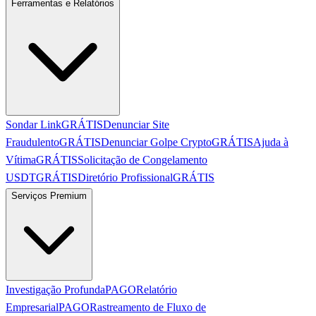
Ferramentas e Relatórios
Sondar Link
GRÁTIS
Denunciar Site
Fraudulento
GRÁTIS
Denunciar Golpe Crypto
GRÁTIS
Ajuda à
Vítima
GRÁTIS
Solicitação de Congelamento
USDT
GRÁTIS
Diretório Profissional
GRÁTIS
Serviços Premium
Investigação Profunda
PAGO
Relatório
Empresarial
PAGO
Rastreamento de Fluxo de