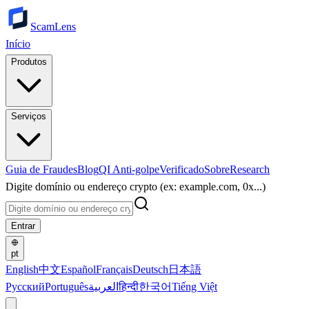
ScamLens
Início
Produtos
Serviços
Guia de Fraudes
Blog
QI Anti-golpe
Verificado
Sobre
Research
Digite domínio ou endereço crypto (ex: example.com, 0x...)
Entrar
pt
English
中文
Español
Français
Deutsch
日本語
Русский
Português
العربية
हिन्दी
한국어
Tiếng Việt