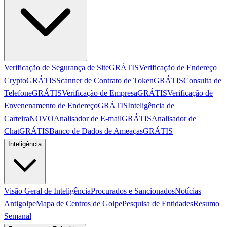
Verificação de Segurança de Site
GRÁTIS
Verificação de Endereço
Crypto
GRÁTIS
Scanner de Contrato de Token
GRÁTIS
Consulta de
Telefone
GRÁTIS
Verificação de Empresa
GRÁTIS
Verificação de
Envenenamento de Endereço
GRÁTIS
Inteligência de
Carteira
NOVO
Analisador de E-mail
GRÁTIS
Analisador de
Chat
GRÁTIS
Banco de Dados de Ameaças
GRÁTIS
Inteligência
Visão Geral de Inteligência
Procurados e Sancionados
Notícias
Antigolpe
Mapa de Centros de Golpe
Pesquisa de Entidades
Resumo
Semanal