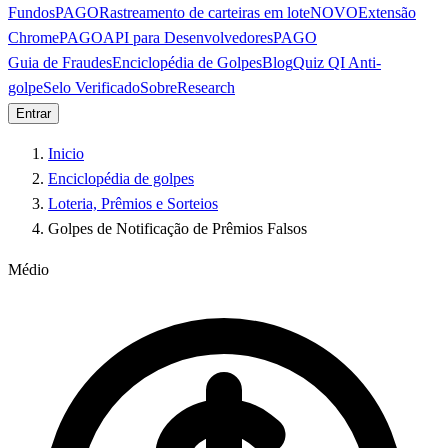
Fundos
PAGO
Rastreamento de carteiras em lote
NOVO
Extensão
Chrome
PAGO
API para Desenvolvedores
PAGO
Guia de Fraudes
Enciclopédia de Golpes
Blog
Quiz QI Anti-
golpe
Selo Verificado
Sobre
Research
Entrar
Inicio
Enciclopédia de golpes
Loteria, Prêmios e Sorteios
Golpes de Notificação de Prêmios Falsos
Médio