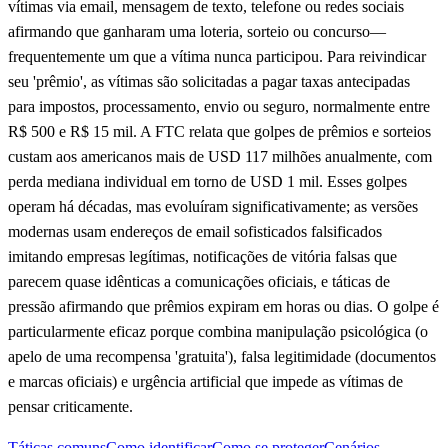
vítimas via email, mensagem de texto, telefone ou redes sociais
afirmando que ganharam uma loteria, sorteio ou concurso—
frequentemente um que a vítima nunca participou. Para reivindicar
seu 'prêmio', as vítimas são solicitadas a pagar taxas antecipadas
para impostos, processamento, envio ou seguro, normalmente entre
R$ 500 e R$ 15 mil. A FTC relata que golpes de prêmios e sorteios
custam aos americanos mais de USD 117 milhões anualmente, com
perda mediana individual em torno de USD 1 mil. Esses golpes
operam há décadas, mas evoluíram significativamente; as versões
modernas usam endereços de email sofisticados falsificados
imitando empresas legítimas, notificações de vitória falsas que
parecem quase idênticas a comunicações oficiais, e táticas de
pressão afirmando que prêmios expiram em horas ou dias. O golpe é
particularmente eficaz porque combina manipulação psicológica (o
apelo de uma recompensa 'gratuita'), falsa legitimidade (documentos
e marcas oficiais) e urgência artificial que impede as vítimas de
pensar criticamente.
Táticas comuns
Como identificar
Como se proteger
Cenários