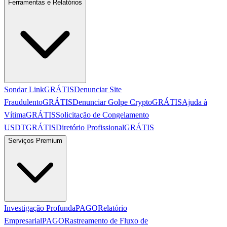
Ferramentas e Relatórios
Sondar Link
GRÁTIS
Denunciar Site
Fraudulento
GRÁTIS
Denunciar Golpe Crypto
GRÁTIS
Ajuda à
Vítima
GRÁTIS
Solicitação de Congelamento
USDT
GRÁTIS
Diretório Profissional
GRÁTIS
Serviços Premium
Investigação Profunda
PAGO
Relatório
Empresarial
PAGO
Rastreamento de Fluxo de