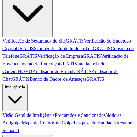
Verificação de Segurança de Site
GRÁTIS
Verificação de Endereço
Crypto
GRÁTIS
Scanner de Contrato de Token
GRÁTIS
Consulta de
Telefone
GRÁTIS
Verificação de Empresa
GRÁTIS
Verificação de
Envenenamento de Endereço
GRÁTIS
Inteligência de
Carteira
NOVO
Analisador de E-mail
GRÁTIS
Analisador de
Chat
GRÁTIS
Banco de Dados de Ameaças
GRÁTIS
Inteligência
Visão Geral de Inteligência
Procurados e Sancionados
Notícias
Antigolpe
Mapa de Centros de Golpe
Pesquisa de Entidades
Resumo
Semanal