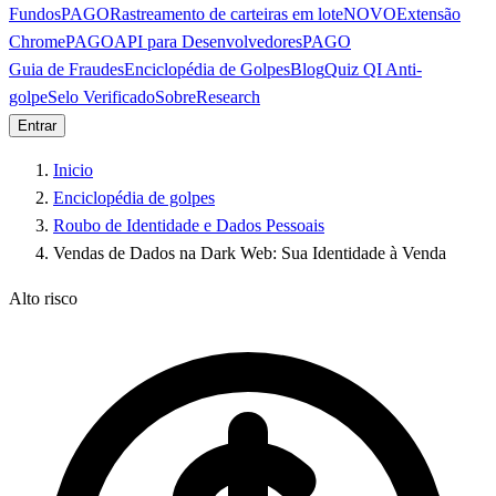
Fundos
PAGO
Rastreamento de carteiras em lote
NOVO
Extensão
Chrome
PAGO
API para Desenvolvedores
PAGO
Guia de Fraudes
Enciclopédia de Golpes
Blog
Quiz QI Anti-
golpe
Selo Verificado
Sobre
Research
Entrar
Inicio
Enciclopédia de golpes
Roubo de Identidade e Dados Pessoais
Vendas de Dados na Dark Web: Sua Identidade à Venda
Alto risco