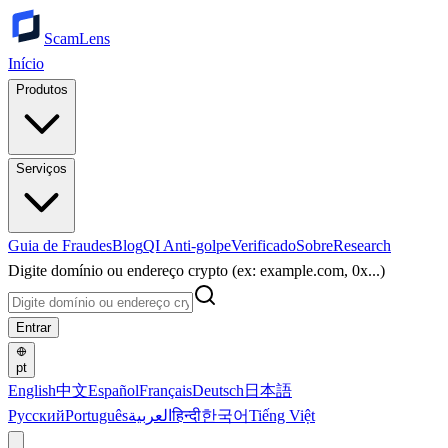
ScamLens
Início
Produtos
Serviços
Guia de Fraudes
Blog
QI Anti-golpe
Verificado
Sobre
Research
Digite domínio ou endereço crypto (ex: example.com, 0x...)
Entrar
pt
English
中文
Español
Français
Deutsch
日本語
Русский
Português
العربية
हिन्दी
한국어
Tiếng Việt