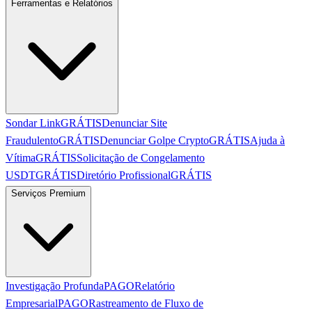
Ferramentas e Relatórios
Sondar Link
GRÁTIS
Denunciar Site
Fraudulento
GRÁTIS
Denunciar Golpe Crypto
GRÁTIS
Ajuda à
Vítima
GRÁTIS
Solicitação de Congelamento
USDT
GRÁTIS
Diretório Profissional
GRÁTIS
Serviços Premium
Investigação Profunda
PAGO
Relatório
Empresarial
PAGO
Rastreamento de Fluxo de