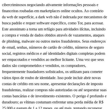
cibercriminosos negociando ativamente informações pessoais e
financeiras roubadas em marketplaces online ocultos. Ao contrário
da web de superfície, a dark web não é indexada por mecanismos de
busca padrão e requer software específico, como Tor, para acessar.
Este anonimato a torna um refúgio para atividades ilícitas, incluindo
a compra e venda de dados obtidos através de vazamentos, ataques
de phishing, malware ou outros meios fraudulentos. Seus endereços
de email, senhas, números de cartão de crédito, números de seguro
social, registros médicos e até identidades digitais completas podem
ser empacotados e vendidos ao melhor licitante. Uma vez que seus
dados são comprometidos e vendidos, os compradores,
frequentemente fraudadores sofisticados, os utilizam para cometer
vários tipos de roubo de identidade. Isso pode incluir abrir novas
contas de crédito em seu nome, apresentar declarações de imposto
fraudulentas, realizar compras não autorizadas ou até sequestrar suas
contas bancárias e de investimento existentes. O perigo é profundo e
duradouro; as vítimas costumam enfrentar uma perda média de R$
25.000 e gastam de 1 a 12 meses, ou até mais, tentando recuperar