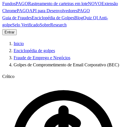
Fundos
PAGO
Rastreamento de carteiras em lote
NOVO
Extensão
Chrome
PAGO
API para Desenvolvedores
PAGO
Guia de Fraudes
Enciclopédia de Golpes
Blog
Quiz QI Anti-
golpe
Selo Verificado
Sobre
Research
Entrar
Inicio
Enciclopédia de golpes
Fraude de Emprego e Negócios
Golpes de Comprometimento de Email Corporativo (BEC)
Crítico