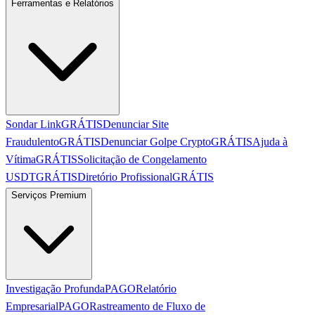
Ferramentas e Relatórios
Sondar Link
GRÁTIS
Denunciar Site
Fraudulento
GRÁTIS
Denunciar Golpe Crypto
GRÁTIS
Ajuda à
Vítima
GRÁTIS
Solicitação de Congelamento
USDT
GRÁTIS
Diretório Profissional
GRÁTIS
Serviços Premium
Investigação Profunda
PAGO
Relatório
Empresarial
PAGO
Rastreamento de Fluxo de