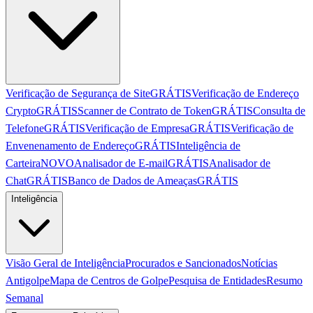
Verificação de Segurança de Site
GRÁTIS
Verificação de Endereço
Crypto
GRÁTIS
Scanner de Contrato de Token
GRÁTIS
Consulta de
Telefone
GRÁTIS
Verificação de Empresa
GRÁTIS
Verificação de
Envenenamento de Endereço
GRÁTIS
Inteligência de
Carteira
NOVO
Analisador de E-mail
GRÁTIS
Analisador de
Chat
GRÁTIS
Banco de Dados de Ameaças
GRÁTIS
Inteligência
Visão Geral de Inteligência
Procurados e Sancionados
Notícias
Antigolpe
Mapa de Centros de Golpe
Pesquisa de Entidades
Resumo
Semanal