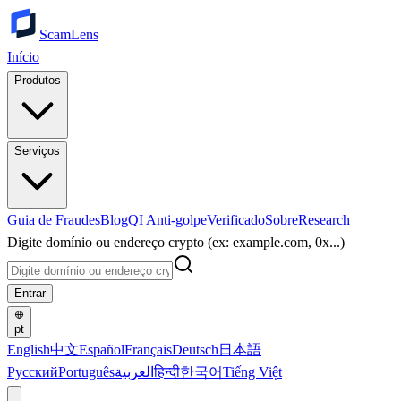
ScamLens
Início
Produtos
Serviços
Guia de Fraudes
Blog
QI Anti-golpe
Verificado
Sobre
Research
Digite domínio ou endereço crypto (ex: example.com, 0x...)
Entrar
pt
English
中文
Español
Français
Deutsch
日本語
Русский
Português
العربية
हिन्दी
한국어
Tiếng Việt