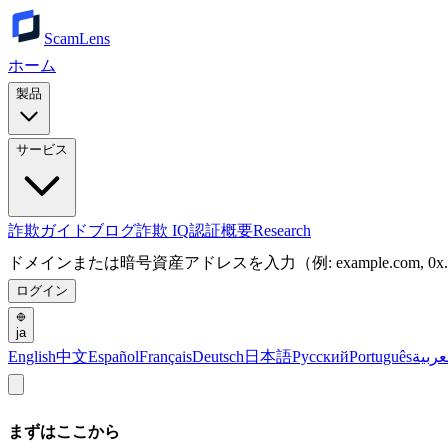
ScamLens
ホーム
製品
サービス
詐欺ガイド
ブログ
詐欺 IQ
認証
概要
Research
ドメインまたは暗号資産アドレスを入力（例: example.com, 0x.
ログイン
ja
English
中文
Español
Français
Deutsch
日本語
Русский
Português
عربية
まずはここから