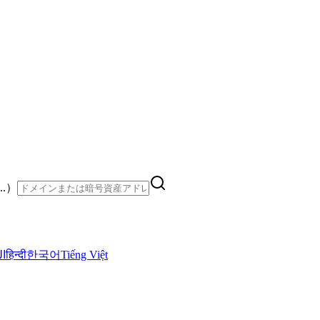
..）
ال
हिन्दी
한국어
Tiếng Việt