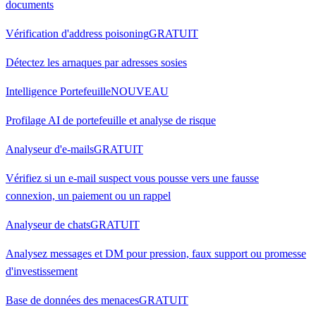
documents
Vérification d'address poisoning
GRATUIT
Détectez les arnaques par adresses sosies
Intelligence Portefeuille
NOUVEAU
Profilage AI de portefeuille et analyse de risque
Analyseur d'e-mails
GRATUIT
Vérifiez si un e-mail suspect vous pousse vers une fausse
connexion, un paiement ou un rappel
Analyseur de chats
GRATUIT
Analysez messages et DM pour pression, faux support ou promesse
d'investissement
Base de données des menaces
GRATUIT