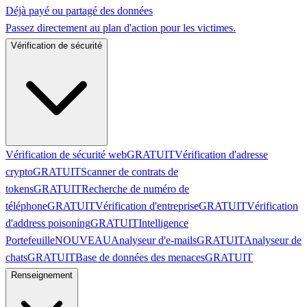
Déjà payé ou partagé des données
Passez directement au plan d'action pour les victimes.
Vérification de sécurité
Vérification de sécurité web
GRATUIT
Vérification d'adresse
crypto
GRATUIT
Scanner de contrats de
tokens
GRATUIT
Recherche de numéro de
téléphone
GRATUIT
Vérification d'entreprise
GRATUIT
Vérification
d'address poisoning
GRATUIT
Intelligence
Portefeuille
NOUVEAU
Analyseur d'e-mails
GRATUIT
Analyseur de
chats
GRATUIT
Base de données des menaces
GRATUIT
Renseignement