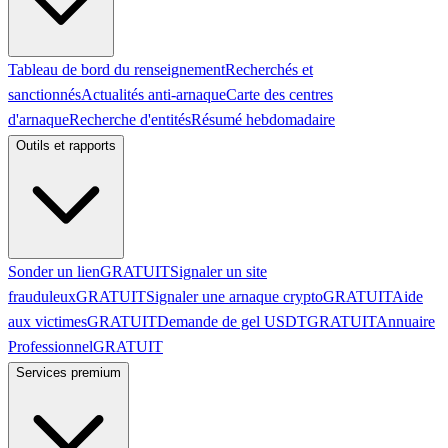
Tableau de bord du renseignement
Recherchés et
sanctionnés
Actualités anti-arnaque
Carte des centres
d'arnaque
Recherche d'entités
Résumé hebdomadaire
Outils et rapports
Sonder un lien
GRATUIT
Signaler un site
frauduleux
GRATUIT
Signaler une arnaque crypto
GRATUIT
Aide
aux victimes
GRATUIT
Demande de gel USDT
GRATUIT
Annuaire
Professionnel
GRATUIT
Services premium