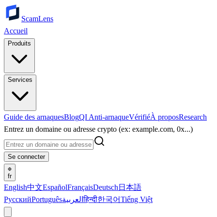
ScamLens
Accueil
Produits
Services
Guide des arnaques
Blog
QI Anti-arnaque
Vérifié
À propos
Research
Entrez un domaine ou adresse crypto (ex: example.com, 0x...)
Se connecter
fr
English
中文
Español
Français
Deutsch
日本語
Русский
Português
العربية
हिन्दी
한국어
Tiếng Việt