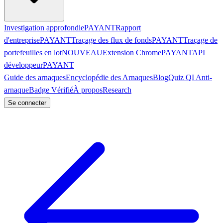
Investigation approfondie
PAYANT
Rapport
d'entreprise
PAYANT
Traçage des flux de fonds
PAYANT
Traçage de
portefeuilles en lot
NOUVEAU
Extension Chrome
PAYANT
API
développeur
PAYANT
Guide des arnaques
Encyclopédie des Arnaques
Blog
Quiz QI Anti-
arnaque
Badge Vérifié
À propos
Research
Se connecter