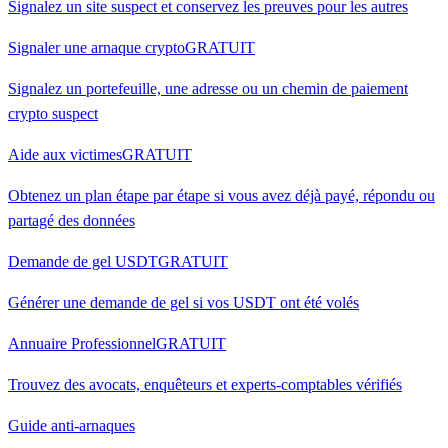
Signalez un site suspect et conservez les preuves pour les autres
Signaler une arnaque crypto
GRATUIT
Signalez un portefeuille, une adresse ou un chemin de paiement
crypto suspect
Aide aux victimes
GRATUIT
Obtenez un plan étape par étape si vous avez déjà payé, répondu ou
partagé des données
Demande de gel USDT
GRATUIT
Générer une demande de gel si vos USDT ont été volés
Annuaire Professionnel
GRATUIT
Trouvez des avocats, enquêteurs et experts-comptables vérifiés
Guide anti-arnaques