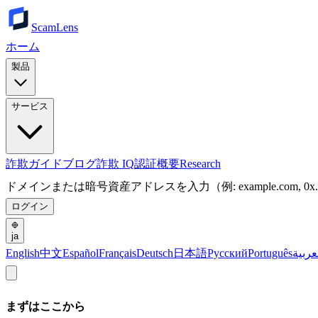
ScamLens
ホーム
製品
サービス
詐欺ガイド
ブログ
詐欺 IQ
認証
概要
Research
ドメインまたは暗号資産アドレスを入力（例: example.com, 0x.
ログイン
ja
English
中文
Español
Français
Deutsch
日本語
Русский
Português
عربية
まずはここから