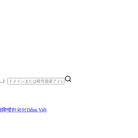
..）
ال
हिन्दी
한국어
Tiếng Việt