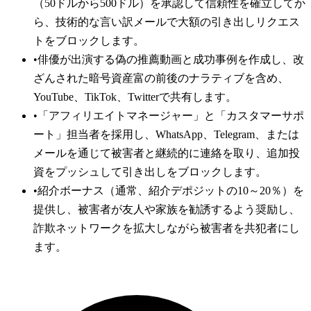
（50ドルから500ドル）を承認して信頼性を確立してか
ら、技術的な言い訳メールで大額の引き出しリクエス
トをブロックします。
•
俳優が出演する偽の推薦動画と成功事例を作成し、改
ざんされた暗号資産富の前後のナラティブを含め、
YouTube、TikTok、Twitterで共有します。
•
「アフィリエイトマネージャー」と「カスタマーサポ
ート」担当者を採用し、WhatsApp、Telegram、または
メールを通じて被害者と継続的に連絡を取り、追加投
資をプッシュして引き出しをブロックします。
•
紹介ボーナス（通常、紹介デポジットの10～20％）を
提供し、被害者が友人や家族を勧誘するよう奨励し、
詐欺ネットワークを拡大しながら被害者を共犯者にし
ます。