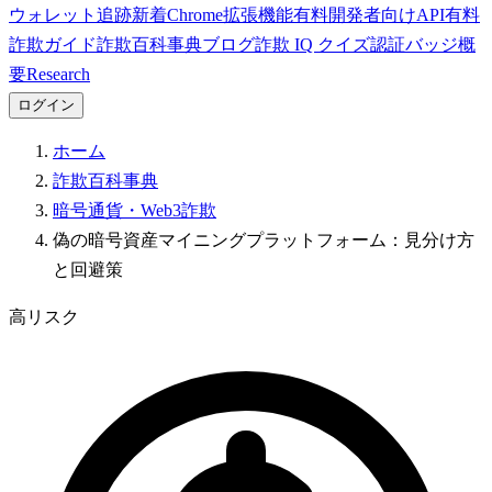
ウォレット追跡
新着
Chrome拡張機能
有料
開発者向けAPI
有料
詐欺ガイド
詐欺百科事典
ブログ
詐欺 IQ クイズ
認証バッジ
概
要
Research
ログイン
ホーム
詐欺百科事典
暗号通貨・Web3詐欺
偽の暗号資産マイニングプラットフォーム：見分け方
と回避策
高リスク