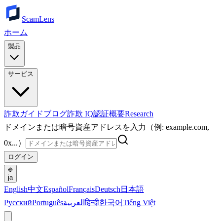
ScamLens
ホーム
製品
サービス
詐欺ガイド
ブログ
詐欺 IQ
認証
概要
Research
ドメインまたは暗号資産アドレスを入力（例: example.com,
0x...）
ログイン
ja
English
中文
Español
Français
Deutsch
日本語
Русский
Português
العربية
हिन्दी
한국어
Tiếng Việt