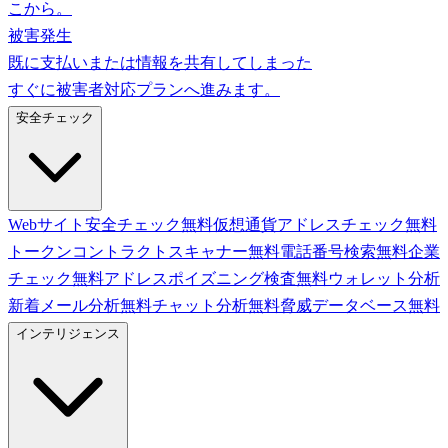
こから。
被害発生
既に支払いまたは情報を共有してしまった
すぐに被害者対応プランへ進みます。
安全チェック
Webサイト安全チェック
無料
仮想通貨アドレスチェック
無料
トークンコントラクトスキャナー
無料
電話番号検索
無料
企業
チェック
無料
アドレスポイズニング検査
無料
ウォレット分析
新着
メール分析
無料
チャット分析
無料
脅威データベース
無料
インテリジェンス