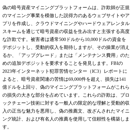
偽の暗号資産マイニングプラットフォームは、詐欺師が正規
のマイニング事業を模倣した説得力のあるウェブサイトやア
プリを作成し、クラウドマイニングやハードウェアレンタル
スキームを通じて暗号資産の収益を生み出すと主張する高度
な詐欺です。被害者は通常500ドルから10,000ドルの資金を
デポジットし、受動的収入を期待しますが、その操業が消え
るか、「アップグレード」または「メンテナンス費用」のた
めの追加デポジットを要求することを発見します。FBIの
2023年インターネット犯罪苦情センター（IC3）レポートに
よると、暗号資産関連の苦情は69,000件を超え、損失は141
億ドルを上回り、偽のマイニングプラットフォームがこれら
の損失の大きな部分を占めています。これらの詐欺は、ブロ
ックチェーン技術に対する一般人の限定的な理解と受動的収
入の正当な魅力を悪用し、偽の推薦文、改ざんされたマイニ
ング統計、および有名人の推薦を使用して信頼性を構築しま
す。