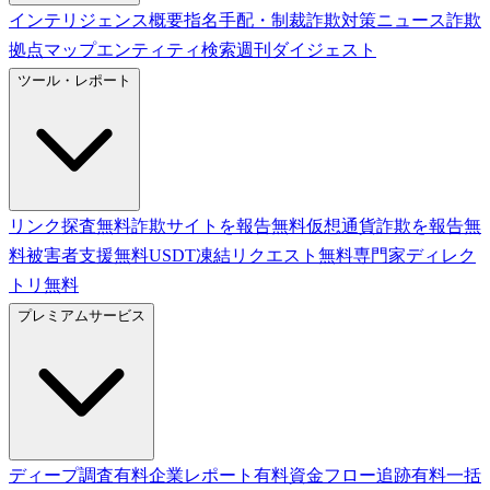
インテリジェンス概要
指名手配・制裁
詐欺対策ニュース
詐欺
拠点マップ
エンティティ検索
週刊ダイジェスト
ツール・レポート
リンク探査
無料
詐欺サイトを報告
無料
仮想通貨詐欺を報告
無
料
被害者支援
無料
USDT凍結リクエスト
無料
専門家ディレク
トリ
無料
プレミアムサービス
ディープ調査
有料
企業レポート
有料
資金フロー追跡
有料
一括