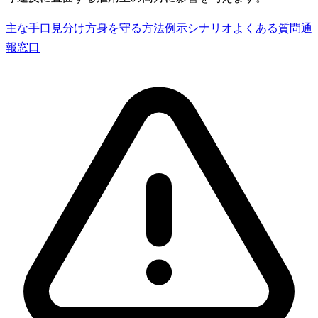
主な手口
見分け方
身を守る方法
例示シナリオ
よくある質問
通
報窓口