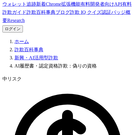
ウォレット追跡
新着
Chrome拡張機能
有料
開発者向けAPI
有料
詐欺ガイド
詐欺百科事典
ブログ
詐欺 IQ クイズ
認証バッジ
概
要
Research
ログイン
ホーム
詐欺百科事典
新興・AI活用型詐欺
AI履歴書・認定資格詐欺：偽りの資格
中リスク