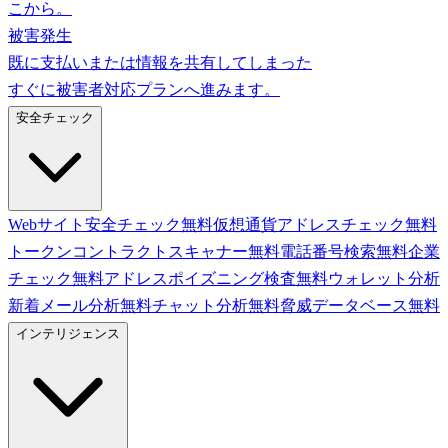
こから。
被害発生
既に支払いまたは情報を共有してしまった
すぐに被害者対応プランへ進みます。
安全チェック
Webサイト安全チェック
無料
仮想通貨アドレスチェック
無料
トークンコントラクトスキャナー
無料
電話番号検索
無料
企業
チェック
無料
アドレスポイズニング検査
無料
ウォレット分析
新着
メール分析
無料
チャット分析
無料
脅威データベース
無料
インテリジェンス