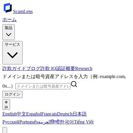
ScamLens
ホーム
製品
サービス
詐欺ガイド
ブログ
詐欺 IQ
認証
概要
Research
ドメインまたは暗号資産アドレスを入力（例: example.com,
0x...）
ログイン
ja
English
中文
Español
Français
Deutsch
日本語
Русский
Português
العربية
हिन्दी
한국어
Tiếng Việt