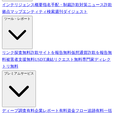
インテリジェンス概要
指名手配・制裁
詐欺対策ニュース
詐欺
拠点マップ
エンティティ検索
週刊ダイジェスト
ツール・レポート
リンク探査
無料
詐欺サイトを報告
無料
仮想通貨詐欺を報告
無
料
被害者支援
無料
USDT凍結リクエスト
無料
専門家ディレク
トリ
無料
プレミアムサービス
ディープ調査
有料
企業レポート
有料
資金フロー追跡
有料
一括