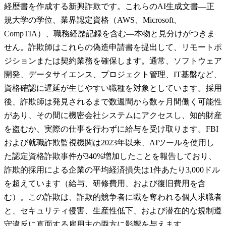
経歴書を作成する新興詐欺です。これらのAI生成文書—正
規大学の学位、業界認定資格（AWS、Microsoft、
CompTIA）、職務経歴記録を含む—本物と見分けがつきま
せん。詐欺師はこれらの偽造申請書を提出して、リモートポ
ジションまたは契約業務を確保します。通常、ソフトウェア
開発、データサイエンス、プロジェクト管理、IT基盤など、
資格確認に遅延が生じやすい職種を対象としています。採用
後、詐欺師は発見されるまで数週間から数ヶ月間働く可能性
があり、その間に機密会社システムにアクセスし、知的財産
を盗むか、実際の仕事を行わずに給与を受け取ります。FBI
および就職詐欺監視機関は2023年以来、AIツールを使用し
た認定資格詐欺事件が340%増加したことを報告しており、
詐欺的採用による企業の平均経済損失は1件あたり3,000ドル
を超えています（給与、研修費用、および復旧費用を含
む）。この詐欺は、詐欺的競争者に職を奪われる個人求職者
と、セキュリティ侵害、生産性低下、および潜在的な規制遵
守違反に直面する雇用主の両方に影響を与えます。