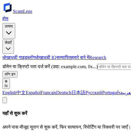
ScamLens
होम
उत्पाद
सेवाएँ
धोखाधड़ी गाइड
ब्लॉग
धोखाधड़ी IQ
सत्यापित
हमारे बारे में
Research
डोमेन या क्रिप्टो पता दर्ज करें (उदा: example.com, 0x...)
लॉग इन
hi
English
中文
Español
Français
Deutsch
日本語
Русский
Português
عربية
यहाँ से शुरू करें
अपने पास मौजूद सुराग से शुरू करें, फिर सत्यापन, रिपोर्टिंग या रिकवरी पर जाएँ।