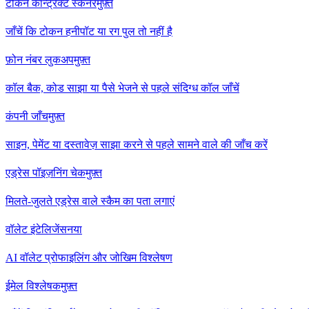
टोकन कॉन्ट्रैक्ट स्कैनर
मुफ़्त
जाँचें कि टोकन हनीपॉट या रग पुल तो नहीं है
फ़ोन नंबर लुकअप
मुफ़्त
कॉल बैक, कोड साझा या पैसे भेजने से पहले संदिग्ध कॉल जाँचें
कंपनी जाँच
मुफ़्त
साइन, पेमेंट या दस्तावेज़ साझा करने से पहले सामने वाले की जाँच करें
एड्रेस पॉइज़निंग चेक
मुफ़्त
मिलते-जुलते एड्रेस वाले स्कैम का पता लगाएं
वॉलेट इंटेलिजेंस
नया
AI वॉलेट प्रोफाइलिंग और जोखिम विश्लेषण
ईमेल विश्लेषक
मुफ़्त