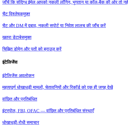
जाँचें कि संदिग्ध ईमेल आपको नकली लॉगिन, भुगतान या कॉल-बैक की ओर तो नह
चैट विश्लेषक
मुफ़्त
चैट और DM में दबाव, नकली सपोर्ट या निवेश लालच की जाँच करें
खतरा डेटाबेस
मुफ़्त
चिह्नित डोमेन और पतों को ब्राउज़ करें
इंटेलिजेंस
इंटेलिजेंस अवलोकन
महत्वपूर्ण धोखाधड़ी मामलों, चेतावनियों और रिकॉर्ड को एक ही जगह देखें
वांछित और प्रतिबंधित
इंटरपोल, FBI, OFAC — वांछित और प्रतिबंधित संस्थाएँ
धोखाधड़ी-रोधी समाचार