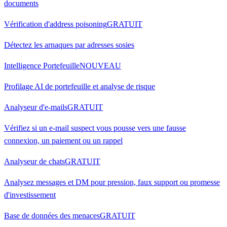
documents
Vérification d'address poisoning
GRATUIT
Détectez les arnaques par adresses sosies
Intelligence Portefeuille
NOUVEAU
Profilage AI de portefeuille et analyse de risque
Analyseur d'e-mails
GRATUIT
Vérifiez si un e-mail suspect vous pousse vers une fausse
connexion, un paiement ou un rappel
Analyseur de chats
GRATUIT
Analysez messages et DM pour pression, faux support ou promesse
d'investissement
Base de données des menaces
GRATUIT