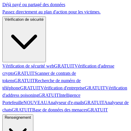
Déjà payé ou partagé des données
Passez directement au plan d'action pour les victimes.
Vérification de sécurité
Vérification de sécurité web
GRATUIT
Vérification d'adresse
crypto
GRATUIT
Scanner de contrats de
tokens
GRATUIT
Recherche de numéro de
téléphone
GRATUIT
Vérification d'entreprise
GRATUIT
Vérification
d'address poisoning
GRATUIT
Intelligence
Portefeuille
NOUVEAU
Analyseur d'e-mails
GRATUIT
Analyseur de
chats
GRATUIT
Base de données des menaces
GRATUIT
Renseignement