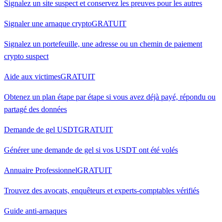
Signalez un site suspect et conservez les preuves pour les autres
Signaler une arnaque crypto
GRATUIT
Signalez un portefeuille, une adresse ou un chemin de paiement
crypto suspect
Aide aux victimes
GRATUIT
Obtenez un plan étape par étape si vous avez déjà payé, répondu ou
partagé des données
Demande de gel USDT
GRATUIT
Générer une demande de gel si vos USDT ont été volés
Annuaire Professionnel
GRATUIT
Trouvez des avocats, enquêteurs et experts-comptables vérifiés
Guide anti-arnaques