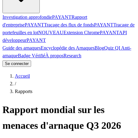
Investigation approfondie
PAYANT
Rapport
d'entreprise
PAYANT
Traçage des flux de fonds
PAYANT
Traçage de
portefeuilles en lot
NOUVEAU
Extension Chrome
PAYANT
API
développeur
PAYANT
Guide des arnaques
Encyclopédie des Arnaques
Blog
Quiz QI Anti-
arnaque
Badge Vérifié
À propos
Research
Se connecter
Accueil
/
Rapports
Rapport mondial sur les
menaces d'arnaque Q3 2026