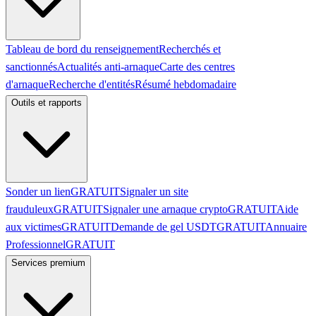
Tableau de bord du renseignement
Recherchés et
sanctionnés
Actualités anti-arnaque
Carte des centres
d'arnaque
Recherche d'entités
Résumé hebdomadaire
Outils et rapports
Sonder un lien
GRATUIT
Signaler un site
frauduleux
GRATUIT
Signaler une arnaque crypto
GRATUIT
Aide
aux victimes
GRATUIT
Demande de gel USDT
GRATUIT
Annuaire
Professionnel
GRATUIT
Services premium