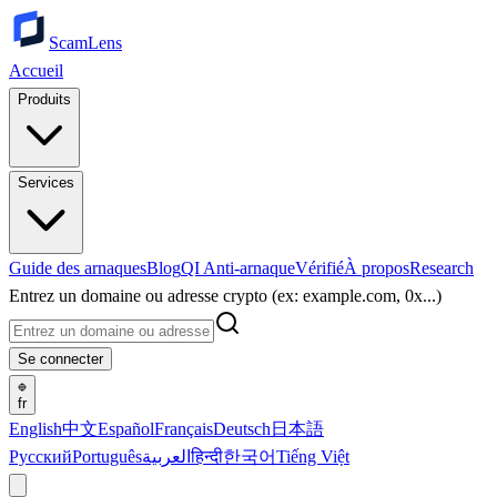
ScamLens
Accueil
Produits
Services
Guide des arnaques
Blog
QI Anti-arnaque
Vérifié
À propos
Research
Entrez un domaine ou adresse crypto (ex: example.com, 0x...)
Se connecter
fr
English
中文
Español
Français
Deutsch
日本語
Русский
Português
العربية
हिन्दी
한국어
Tiếng Việt