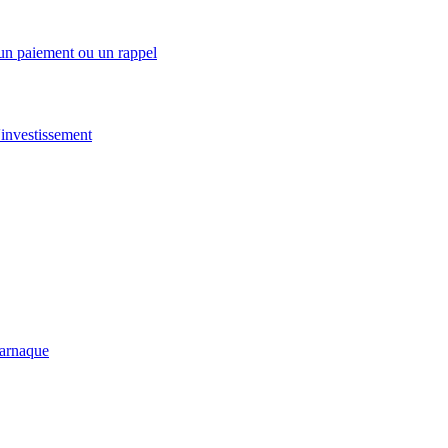
 un paiement ou un rappel
investissement
-arnaque