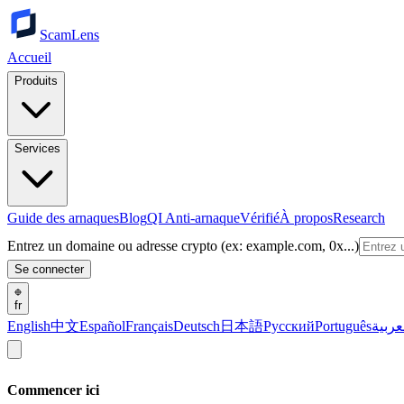
ScamLens
Accueil
Produits
Services
Guide des arnaques
Blog
QI Anti-arnaque
Vérifié
À propos
Research
Entrez un domaine ou adresse crypto (ex: example.com, 0x...)
Se connecter
fr
English
中文
Español
Français
Deutsch
日本語
Русский
Português
عربية
Commencer ici