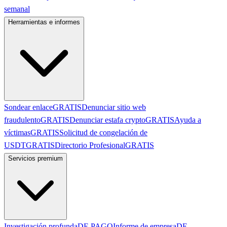
semanal
Herramientas e informes
Sondear enlace
GRATIS
Denunciar sitio web
fraudulento
GRATIS
Denunciar estafa crypto
GRATIS
Ayuda a
víctimas
GRATIS
Solicitud de congelación de
USDT
GRATIS
Directorio Profesional
GRATIS
Servicios premium
Investigación profunda
DE PAGO
Informe de empresa
DE