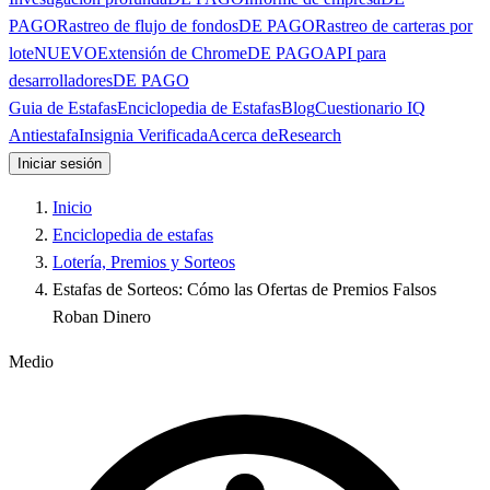
PAGO
Rastreo de flujo de fondos
DE PAGO
Rastreo de carteras por
lote
NUEVO
Extensión de Chrome
DE PAGO
API para
desarrolladores
DE PAGO
Guia de Estafas
Enciclopedia de Estafas
Blog
Cuestionario IQ
Antiestafa
Insignia Verificada
Acerca de
Research
Iniciar sesión
Inicio
Enciclopedia de estafas
Lotería, Premios y Sorteos
Estafas de Sorteos: Cómo las Ofertas de Premios Falsos
Roban Dinero
Medio