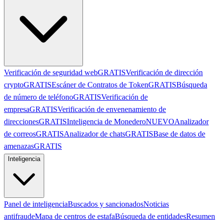
Verificación de seguridad web
GRATIS
Verificación de dirección
crypto
GRATIS
Escáner de Contratos de Token
GRATIS
Búsqueda
de número de teléfono
GRATIS
Verificación de
empresa
GRATIS
Verificación de envenenamiento de
direcciones
GRATIS
Inteligencia de Monedero
NUEVO
Analizador
de correos
GRATIS
Analizador de chats
GRATIS
Base de datos de
amenazas
GRATIS
Inteligencia
Panel de inteligencia
Buscados y sancionados
Noticias
antifraude
Mapa de centros de estafa
Búsqueda de entidades
Resumen