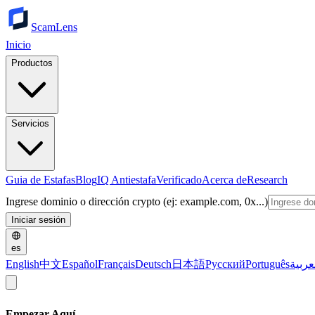
ScamLens
Inicio
Productos
Servicios
Guia de Estafas
Blog
IQ Antiestafa
Verificado
Acerca de
Research
Ingrese dominio o dirección crypto (ej: example.com, 0x...)
Iniciar sesión
es
English
中文
Español
Français
Deutsch
日本語
Русский
Português
عربية
Empezar Aquí