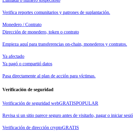
Llamada o número sospechoso
Verifica reportes comunitarios y patrones de suplantación.
Monedero / Contrato
Dirección de monedero, token o contrato
Empieza aquí para transferencias on-chain, monederos y contratos.
Ya afectado
Ya pagó o compartió datos
Pasa directamente al plan de acción para víctimas.
Verificación de seguridad
Verificación de seguridad web
GRATIS
POPULAR
Revisa si un sitio parece seguro antes de visitarlo, pagar o iniciar sesi
Verificación de dirección crypto
GRATIS