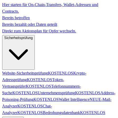
Hier starten für On-Chain-Transfers, Wallet-Adressen und
Contracts.
Bereits betroffen
Bereits bezahlt oder Daten geteilt
Direkt zum Aktionsplan für Opfer wechseln.
Sicherheitsprüfung
Website-Sicherheitsprüfung
KOSTENLOS
Krypto-
Adressprüfung
KOSTENLOS
Token-
Vertragsprüfer
KOSTENLOS
Telefonnummern-
Suche
KOSTENLOS
Unternehmensprüfung
KOSTENLOS
Address-
Poisoning-Prüfung
KOSTENLOS
Wallet Intelligence
NEU
E-Mail-
Analyzer
KOSTENLOS
Chat-
Analyzer
KOSTENLOS
Bedrohungsdatenbank
KOSTENLOS