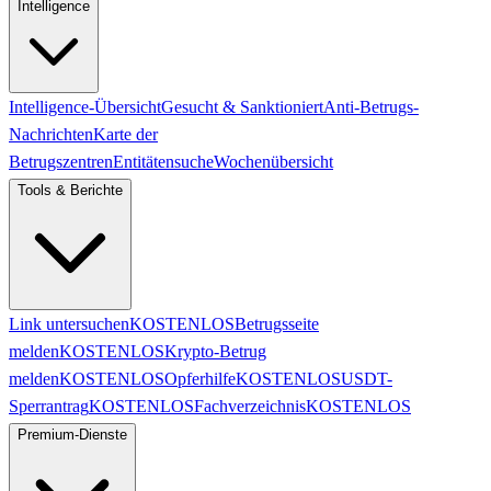
Intelligence
Intelligence-Übersicht
Gesucht & Sanktioniert
Anti-Betrugs-
Nachrichten
Karte der
Betrugszentren
Entitätensuche
Wochenübersicht
Tools & Berichte
Link untersuchen
KOSTENLOS
Betrugsseite
melden
KOSTENLOS
Krypto-Betrug
melden
KOSTENLOS
Opferhilfe
KOSTENLOS
USDT-
Sperrantrag
KOSTENLOS
Fachverzeichnis
KOSTENLOS
Premium-Dienste