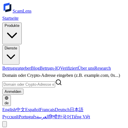
ScamLens
Startseite
Produkte
Dienste
Betrugsratgeber
Blog
Betrugs-IQ
Verifiziert
Über uns
Research
Domain oder Crypto-Adresse eingeben (z.B. example.com, 0x...)
Anmelden
de
English
中文
Español
Français
Deutsch
日本語
Русский
Português
العربية
हिन्दी
한국어
Tiếng Việt