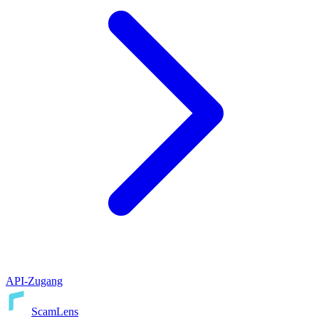
API-Zugang
ScamLens