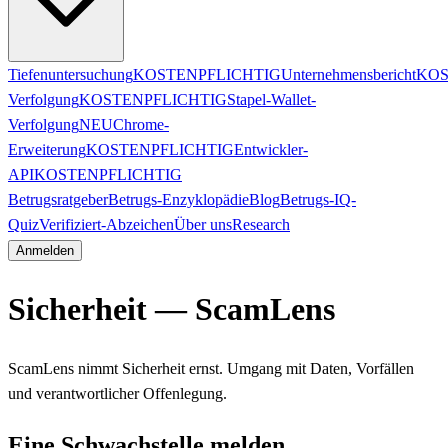
Tiefenuntersuchung
KOSTENPFLICHTIG
Unternehmensbericht
KOS
Verfolgung
KOSTENPFLICHTIG
Stapel-Wallet-
Verfolgung
NEU
Chrome-
Erweiterung
KOSTENPFLICHTIG
Entwickler-
API
KOSTENPFLICHTIG
Betrugsratgeber
Betrugs-Enzyklopädie
Blog
Betrugs-IQ-
Quiz
Verifiziert-Abzeichen
Über uns
Research
Anmelden
Sicherheit — ScamLens
ScamLens nimmt Sicherheit ernst. Umgang mit Daten, Vorfällen
und verantwortlicher Offenlegung.
Eine Schwachstelle melden