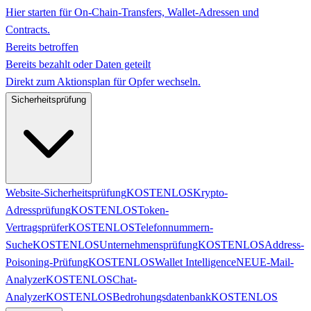
Hier starten für On-Chain-Transfers, Wallet-Adressen und
Contracts.
Bereits betroffen
Bereits bezahlt oder Daten geteilt
Direkt zum Aktionsplan für Opfer wechseln.
Sicherheitsprüfung
Website-Sicherheitsprüfung
KOSTENLOS
Krypto-
Adressprüfung
KOSTENLOS
Token-
Vertragsprüfer
KOSTENLOS
Telefonnummern-
Suche
KOSTENLOS
Unternehmensprüfung
KOSTENLOS
Address-
Poisoning-Prüfung
KOSTENLOS
Wallet Intelligence
NEU
E-Mail-
Analyzer
KOSTENLOS
Chat-
Analyzer
KOSTENLOS
Bedrohungsdatenbank
KOSTENLOS