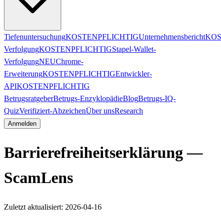
Tiefenuntersuchung
KOSTENPFLICHTIG
Unternehmensbericht
KOS
Verfolgung
KOSTENPFLICHTIG
Stapel-Wallet-
Verfolgung
NEU
Chrome-
Erweiterung
KOSTENPFLICHTIG
Entwickler-
API
KOSTENPFLICHTIG
Betrugsratgeber
Betrugs-Enzyklopädie
Blog
Betrugs-IQ-
Quiz
Verifiziert-Abzeichen
Über uns
Research
Anmelden
Barrierefreiheitserklärung —
ScamLens
Zuletzt aktualisiert: 2026-04-16