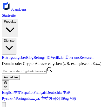
ScamLens
Startseite
Produkte
Dienste
Betrugsratgeber
Blog
Betrugs-IQ
Verifiziert
Über uns
Research
Domain oder Crypto-Adresse eingeben (z.B. example.com, 0x...)
Anmelden
de
English
中文
Español
Français
Deutsch
日本語
Русский
Português
العربية
हिन्दी
한국어
Tiếng Việt