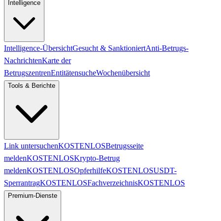
Intelligence
Intelligence-Übersicht
Gesucht & Sanktioniert
Anti-Betrugs-
Nachrichten
Karte der
Betrugszentren
Entitätensuche
Wochenübersicht
Tools & Berichte
Link untersuchen
KOSTENLOS
Betrugsseite
melden
KOSTENLOS
Krypto-Betrug
melden
KOSTENLOS
Opferhilfe
KOSTENLOS
USDT-
Sperrantrag
KOSTENLOS
Fachverzeichnis
KOSTENLOS
Premium-Dienste