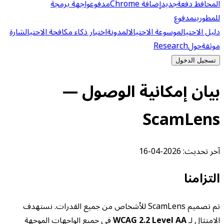
المحافظ دفعة
جديد
إضافة Chrome
مدفوع
واجهة برمجة
للمطورين
مدفوع
دليل الاحتيال
موسوعة الاحتيال
المدونة
اختبار ذكاء مكافحة الاحتيال
شارة
موثقة
حول
Research
تسجيل الدخول
بيان إمكانية الوصول —
ScamLens
آخر تحديث: 2026-04-16
التزامنا
تم تصميم ScamLens للأشخاص من جميع القدرات. نستهدف
الامتثال لـ
WCAG 2.2 Level AA
في جميع الواجهات الموجهة