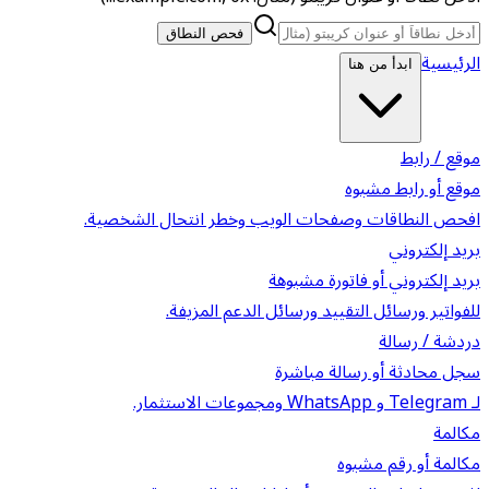
فحص النطاق
الرئيسية
ابدأ من هنا
موقع / رابط
موقع أو رابط مشبوه
افحص النطاقات وصفحات الويب وخطر انتحال الشخصية.
بريد إلكتروني
بريد إلكتروني أو فاتورة مشبوهة
للفواتير ورسائل التقييد ورسائل الدعم المزيفة.
دردشة / رسالة
سجل محادثة أو رسالة مباشرة
لـ Telegram و WhatsApp ومجموعات الاستثمار.
مكالمة
مكالمة أو رقم مشبوه