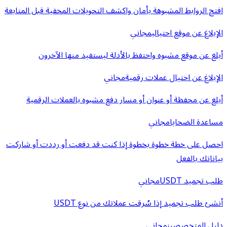
افتح الروابط المشبوهة بأمان واكشف التحويلات المخفية قبل المتابعة
الإبلاغ عن موقع احتيالي
مجاني
أبلغ عن موقع مشبوه واحتفظ بالأدلة ليستفيد منها الآخرون
الإبلاغ عن احتيال عملات رقمية
مجاني
أبلغ عن محفظة أو عنوان أو مسار دفع مشبوه بالعملات الرقمية
مساعدة الضحايا
مجاني
احصل على خطة خطوة بخطوة إذا كنت قد دفعت أو رددت أو شاركت
بياناتك بالفعل
طلب تجميد USDT
مجاني
أنشئ طلب تجميد إذا سُرقت عملاتك من نوع USDT
دليل المتخصصين
مجاني