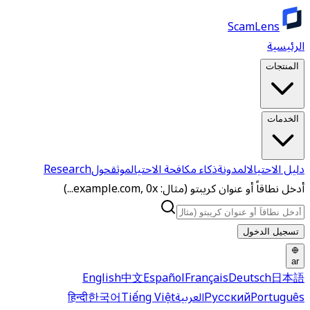
ScamLens
الرئيسية
المنتجات
الخدمات
دليل الاحتيال
المدونة
ذكاء مكافحة الاحتيال
موثق
حول
Research
أدخل نطاقاً أو عنوان كريبتو (مثال: example.com, 0x...)
تسجيل الدخول
ar
English
中文
Español
Français
Deutsch
日本語
Português
Русский
العربية
Tiếng Việt
한국어
हिन्दी