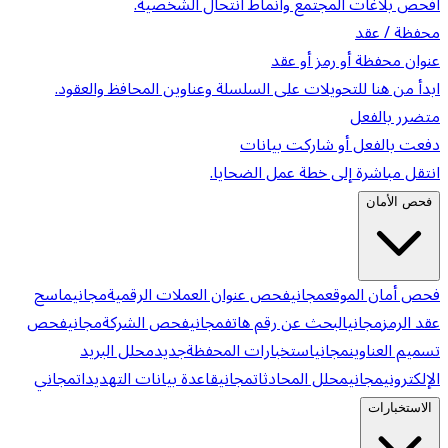
افحص بلاغات المجتمع وأنماط انتحال الشخصية.
محفظة / عقد
عنوان محفظة أو رمز أو عقد
ابدأ من هنا للتحويلات على السلسلة وعناوين المحافظ والعقود.
متضرر بالفعل
دفعت بالفعل أو شاركت بيانات
انتقل مباشرة إلى خطة عمل الضحايا.
فحص الأمان
فحص أمان الموقع
مجاني
فحص عنوان العملات الرقمية
مجاني
ماسح
عقد الرمز
مجاني
البحث عن رقم هاتف
مجاني
فحص الشركة
مجاني
فحص
تسميم العناوين
مجاني
استخبارات المحفظة
جديد
محلل البريد
الإلكتروني
مجاني
محلل المحادثات
مجاني
قاعدة بيانات التهديدات
مجاني
الاستخبارات