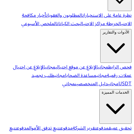
نظرة عامة على الاستخبارات
المطلوبون والعقوبات
أخبار مكافحة
الاحتيال
خريطة مراكز الاحتيال
بحث الكيانات
الملخص الأسبوعي
الأدوات والتقارير
فحص الرابط
مجاني
الإبلاغ عن موقع احتيالي
مجاني
الإبلاغ عن احتيال
عملات رقمية
مجاني
مساعدة الضحايا
مجاني
طلب تجميد
USDT
مجاني
دليل المتخصصين
مجاني
الخدمات المميزة
تحقيق عميق
مدفوع
تقرير الشركة
مدفوع
تتبع تدفق الأموال
مدفوع
تتبع