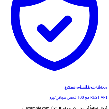
واجهة برمجة للمطورين
مدفوع
REST API مع 100 فحص مجاني/يوم
أدخل نطاقاً أو عنوان كريبتو (مثال: example.com, 0x...)