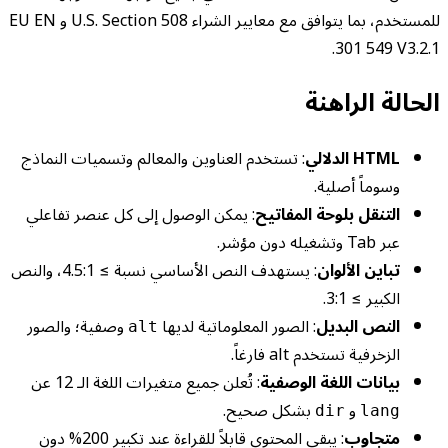
للمستخدم، بما يتوافق مع معايير الشراء U.S. Section 508 و EU EN
301 549 V3.2.1.
الحالة الراهنة
HTML الدلالي
: تستخدم العناوين والمعالم وتسميات النماذج
وسوماً أصلية.
التنقل بلوحة المفاتيح
: يمكن الوصول إلى كل عنصر تفاعلي
عبر Tab وتشغيله دون مؤشر.
تباين الألوان
: يستهدف النص الأساسي نسبة ≥ 4.5:1، والنص
الكبير ≥ 3:1.
النص البديل
: الصور المعلوماتية لديها
وصفية؛ والصور
alt
الزخرفية تستخدم alt فارغاً.
بيانات اللغة الوصفية
: تُعلن جميع متغيرات اللغة الـ 12 عن
و
بشكل صحيح.
dir
lang
متجاوب
: يبقى المحتوى قابلاً للقراءة عند تكبير 200% دون