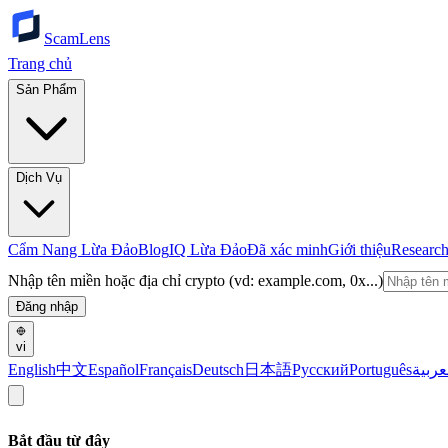
ScamLens
Trang chủ
Sản Phẩm
Dịch Vụ
Cẩm Nang Lừa Đảo
Blog
IQ Lừa Đảo
Đã xác minh
Giới thiệu
Researc
Nhập tên miền hoặc địa chỉ crypto (vd: example.com, 0x...)
Đăng nhập
vi
English
中文
Español
Français
Deutsch
日本語
Русский
Português
عربية
Bắt đầu từ đây