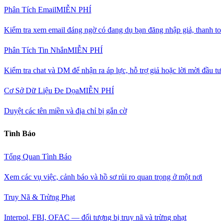
Phân Tích Email
MIỄN PHÍ
Kiểm tra xem email đáng ngờ có đang dụ bạn đăng nhập giả, thanh to
Phân Tích Tin Nhắn
MIỄN PHÍ
Kiểm tra chat và DM để nhận ra áp lực, hỗ trợ giả hoặc lời mời đầu t
Cơ Sở Dữ Liệu Đe Dọa
MIỄN PHÍ
Duyệt các tên miền và địa chỉ bị gắn cờ
Tình Báo
Tổng Quan Tình Báo
Xem các vụ việc, cảnh báo và hồ sơ rủi ro quan trọng ở một nơi
Truy Nã & Trừng Phạt
Interpol, FBI, OFAC — đối tượng bị truy nã và trừng phạt