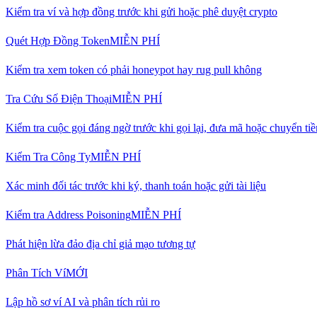
Kiểm tra ví và hợp đồng trước khi gửi hoặc phê duyệt crypto
Quét Hợp Đồng Token
MIỄN PHÍ
Kiểm tra xem token có phải honeypot hay rug pull không
Tra Cứu Số Điện Thoại
MIỄN PHÍ
Kiểm tra cuộc gọi đáng ngờ trước khi gọi lại, đưa mã hoặc chuyển tiề
Kiểm Tra Công Ty
MIỄN PHÍ
Xác minh đối tác trước khi ký, thanh toán hoặc gửi tài liệu
Kiểm tra Address Poisoning
MIỄN PHÍ
Phát hiện lừa đảo địa chỉ giả mạo tương tự
Phân Tích Ví
MỚI
Lập hồ sơ ví AI và phân tích rủi ro