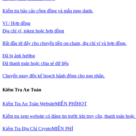
Kiểm tra báo cáo cộng đồng và mẫu mạo danh.
Ví / Hợp đồng
Địa chỉ ví, token hoặc hợp đồng
Bắt đầu từ đây cho chuyển tiền on-chain, địa chỉ ví và hợp đồng.
Đã bị ảnh hưởng
Đã thanh toán hoặc chia sẻ dữ liệu
Chuyển ngay đến kế hoạch hành động cho nạn nhân.
Kiểm Tra An Toàn
Kiểm Tra An Toàn Website
MIỄN PHÍ
HOT
Kiểm tra xem website có đáng tin trước khi truy cập, thanh toán hoặ
Kiểm Tra Địa Chỉ Crypto
MIỄN PHÍ