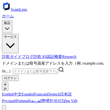
ScamLens
ホーム
製品
サービス
詐欺ガイド
ブログ
詐欺 IQ
認証
概要
Research
ドメインまたは暗号資産アドレスを入力（例: example.com,
0x...）
ログイン
ja
English
中文
Español
Français
Deutsch
日本語
Русский
Português
العربية
हिन्दी
한국어
Tiếng Việt