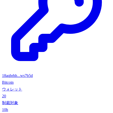
18aqbrhh...ws7b5d
Bitcoin
ウォレット
20
制裁対象
10h