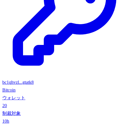
bc1qhvzl...gtatk8
Bitcoin
ウォレット
20
制裁対象
10h