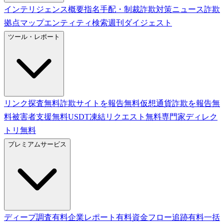
インテリジェンス概要
指名手配・制裁
詐欺対策ニュース
詐欺
拠点マップ
エンティティ検索
週刊ダイジェスト
ツール・レポート
リンク探査
無料
詐欺サイトを報告
無料
仮想通貨詐欺を報告
無
料
被害者支援
無料
USDT凍結リクエスト
無料
専門家ディレク
トリ
無料
プレミアムサービス
ディープ調査
有料
企業レポート
有料
資金フロー追跡
有料
一括