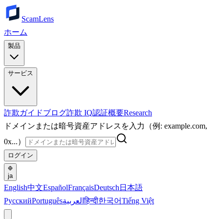
ScamLens
ホーム
製品
サービス
詐欺ガイド
ブログ
詐欺 IQ
認証
概要
Research
ドメインまたは暗号資産アドレスを入力（例: example.com,
0x...）
ログイン
ja
English
中文
Español
Français
Deutsch
日本語
Русский
Português
العربية
हिन्दी
한국어
Tiếng Việt