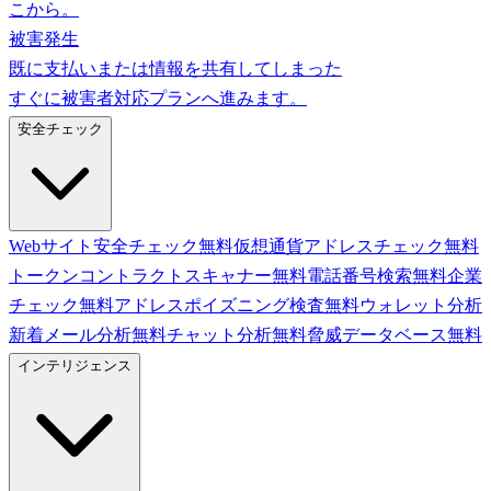
こから。
被害発生
既に支払いまたは情報を共有してしまった
すぐに被害者対応プランへ進みます。
安全チェック
Webサイト安全チェック
無料
仮想通貨アドレスチェック
無料
トークンコントラクトスキャナー
無料
電話番号検索
無料
企業
チェック
無料
アドレスポイズニング検査
無料
ウォレット分析
新着
メール分析
無料
チャット分析
無料
脅威データベース
無料
インテリジェンス