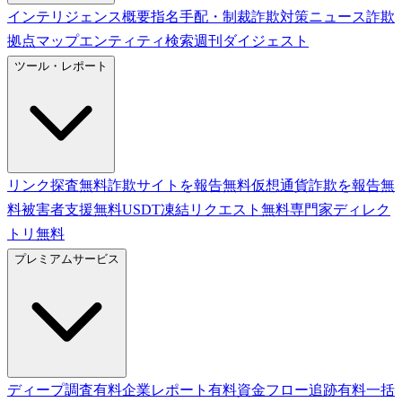
インテリジェンス概要
指名手配・制裁
詐欺対策ニュース
詐欺
拠点マップ
エンティティ検索
週刊ダイジェスト
ツール・レポート
リンク探査
無料
詐欺サイトを報告
無料
仮想通貨詐欺を報告
無
料
被害者支援
無料
USDT凍結リクエスト
無料
専門家ディレク
トリ
無料
プレミアムサービス
ディープ調査
有料
企業レポート
有料
資金フロー追跡
有料
一括