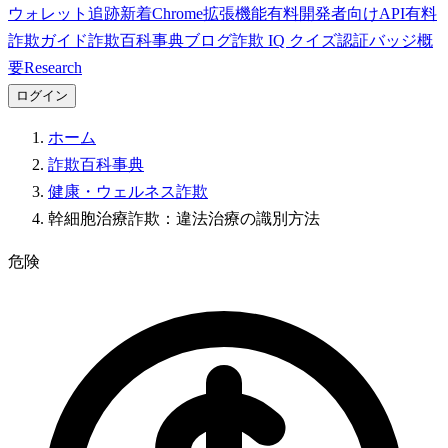
ウォレット追跡
新着
Chrome拡張機能
有料
開発者向けAPI
有料
詐欺ガイド
詐欺百科事典
ブログ
詐欺 IQ クイズ
認証バッジ
概
要
Research
ログイン
ホーム
詐欺百科事典
健康・ウェルネス詐欺
幹細胞治療詐欺：違法治療の識別方法
危険