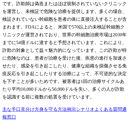
です。詐欺師は偽造またはほぼ規制されていないクリニック
を運営し、未検証で危険な治療を提供します。多くの場合、
検証されていない幹細胞を患者の体に直接注入することが含
まれます。FDAによると、米国で570以上の未検証幹細胞ク
リニックが運営されており、世界の幹細胞治療市場は2030年
までに54億ドルに達すると予想されています。これにより、
詐欺の対象として益々魅力的になっています。この詐欺が特
に危険なのは、患者が治療を受けた後、疾患の進行を加速さ
せたり、感染を引き起こしたり、健康な組織を損傷させる免
疫反応を引き起こしたりする治療によって、不可逆的な決定
を下すことが多いためです。被害者は1回の治療サイクルあ
たり平均10,000ドルから50,000ドルを失い、多くの人が詐欺
を認識する前に複数の処置を受けています。
主な手口
見分け方
身を守る方法
例示シナリオ
よくある質問
通
報窓口