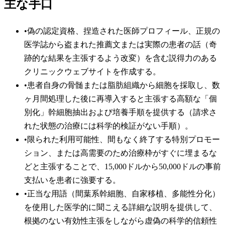
主な手口
•
偽の認定資格、捏造された医師プロフィール、正規の
医学誌から盗まれた推薦文または実際の患者の話（奇
跡的な結果を主張するよう改変）を含む説得力のある
クリニックウェブサイトを作成する。
•
患者自身の骨髄または脂肪組織から細胞を採取し、数
ヶ月間処理した後に再導入すると主張する高額な「個
別化」幹細胞抽出および培養手順を提供する（請求さ
れた状態の治療には科学的検証がない手順）。
•
限られた利用可能性、間もなく終了する特別プロモー
ション、または高需要のため治療枠がすぐに埋まるな
どと主張することで、15,000ドルから50,000ドルの事前
支払いを患者に強要する。
•
正当な用語（間葉系幹細胞、自家移植、多能性分化）
を使用した医学的に聞こえる詳細な説明を提供して、
根拠のない有効性主張をしながら虚偽の科学的信頼性