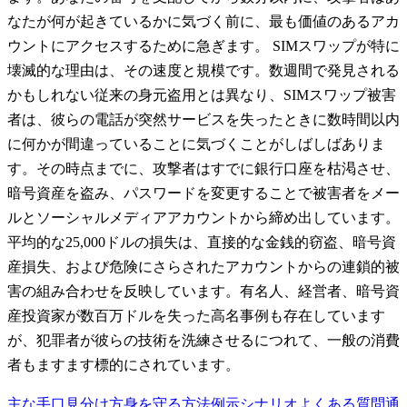
なたが何が起きているかに気づく前に、最も価値のあるアカ
ウントにアクセスするために急ぎます。 SIMスワップが特に
壊滅的な理由は、その速度と規模です。数週間で発見される
かもしれない従来の身元盗用とは異なり、SIMスワップ被害
者は、彼らの電話が突然サービスを失ったときに数時間以内
に何かが間違っていることに気づくことがしばしばありま
す。その時点までに、攻撃者はすでに銀行口座を枯渇させ、
暗号資産を盗み、パスワードを変更することで被害者をメー
ルとソーシャルメディアアカウントから締め出しています。
平均的な25,000ドルの損失は、直接的な金銭的窃盗、暗号資
産損失、および危険にさらされたアカウントからの連鎖的被
害の組み合わせを反映しています。有名人、経営者、暗号資
産投資家が数百万ドルを失った高名事例も存在しています
が、犯罪者が彼らの技術を洗練させるにつれて、一般の消費
者もますます標的にされています。
主な手口
見分け方
身を守る方法
例示シナリオ
よくある質問
通