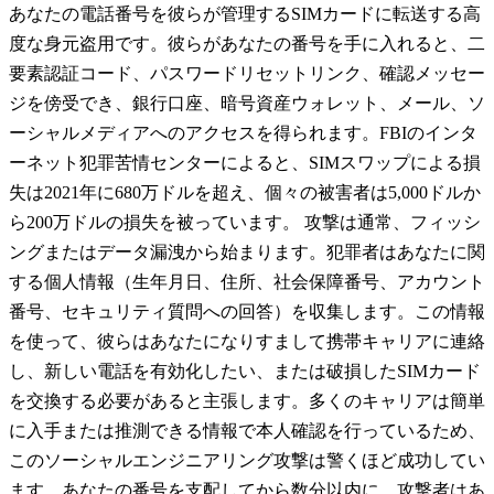
あなたの電話番号を彼らが管理するSIMカードに転送する高
度な身元盗用です。彼らがあなたの番号を手に入れると、二
要素認証コード、パスワードリセットリンク、確認メッセー
ジを傍受でき、銀行口座、暗号資産ウォレット、メール、ソ
ーシャルメディアへのアクセスを得られます。FBIのインタ
ーネット犯罪苦情センターによると、SIMスワップによる損
失は2021年に680万ドルを超え、個々の被害者は5,000ドルか
ら200万ドルの損失を被っています。 攻撃は通常、フィッシ
ングまたはデータ漏洩から始まります。犯罪者はあなたに関
する個人情報（生年月日、住所、社会保障番号、アカウント
番号、セキュリティ質問への回答）を収集します。この情報
を使って、彼らはあなたになりすまして携帯キャリアに連絡
し、新しい電話を有効化したい、または破損したSIMカード
を交換する必要があると主張します。多くのキャリアは簡単
に入手または推測できる情報で本人確認を行っているため、
このソーシャルエンジニアリング攻撃は警くほど成功してい
ます。あなたの番号を支配してから数分以内に、攻撃者はあ