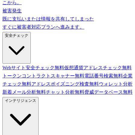
こから。
被害発生
既に支払いまたは情報を共有してしまった
すぐに被害者対応プランへ進みます。
安全チェック
Webサイト安全チェック
無料
仮想通貨アドレスチェック
無料
トークンコントラクトスキャナー
無料
電話番号検索
無料
企業
チェック
無料
アドレスポイズニング検査
無料
ウォレット分析
新着
メール分析
無料
チャット分析
無料
脅威データベース
無料
インテリジェンス