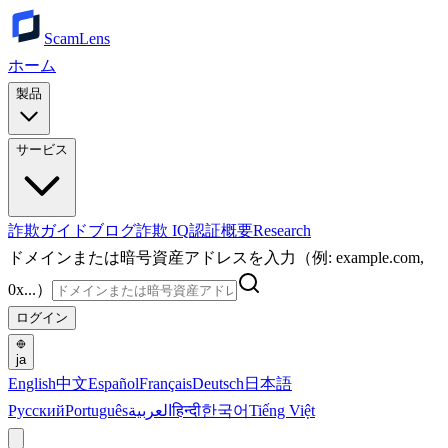
ScamLens
ホーム
製品
サービス
詐欺ガイド
ブログ
詐欺 IQ
認証
概要
Research
ドメインまたは暗号資産アドレスを入力（例: example.com,
0x...）
ログイン
ja
English
中文
Español
Français
Deutsch
日本語
Русский
Português
العربية
हिन्दी
한국어
Tiếng Việt