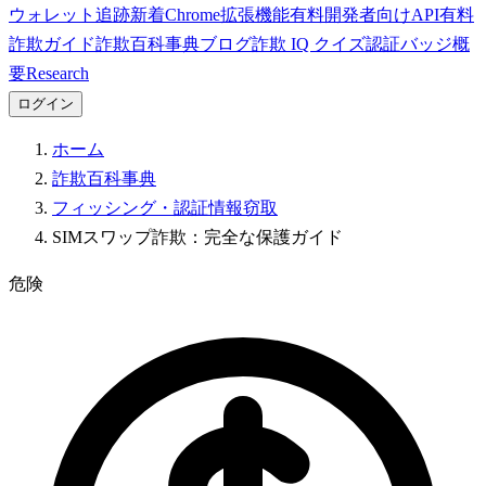
ウォレット追跡
新着
Chrome拡張機能
有料
開発者向けAPI
有料
詐欺ガイド
詐欺百科事典
ブログ
詐欺 IQ クイズ
認証バッジ
概
要
Research
ログイン
ホーム
詐欺百科事典
フィッシング・認証情報窃取
SIMスワップ詐欺：完全な保護ガイド
危険