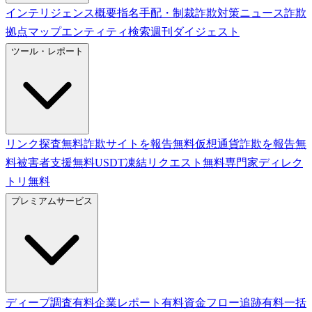
インテリジェンス概要
指名手配・制裁
詐欺対策ニュース
詐欺
拠点マップ
エンティティ検索
週刊ダイジェスト
ツール・レポート
リンク探査
無料
詐欺サイトを報告
無料
仮想通貨詐欺を報告
無
料
被害者支援
無料
USDT凍結リクエスト
無料
専門家ディレク
トリ
無料
プレミアムサービス
ディープ調査
有料
企業レポート
有料
資金フロー追跡
有料
一括