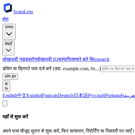
ScamLens
होम
उत्पाद
सेवाएँ
धोखाधड़ी गाइड
ब्लॉग
धोखाधड़ी IQ
सत्यापित
हमारे बारे में
Research
डोमेन या क्रिप्टो पता दर्ज करें (उदा: example.com, 0x...)
लॉग इन
hi
English
中文
Español
Français
Deutsch
日本語
Русский
Português
عربية
यहाँ से शुरू करें
अपने पास मौजूद सुराग से शुरू करें, फिर सत्यापन, रिपोर्टिंग या रिकवरी पर जाएँ।