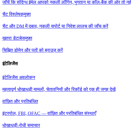
जाँचें कि संदिग्ध ईमेल आपको नकली लॉगिन, भुगतान या कॉल-बैक की ओर तो नह
चैट विश्लेषक
मुफ़्त
चैट और DM में दबाव, नकली सपोर्ट या निवेश लालच की जाँच करें
खतरा डेटाबेस
मुफ़्त
चिह्नित डोमेन और पतों को ब्राउज़ करें
इंटेलिजेंस
इंटेलिजेंस अवलोकन
महत्वपूर्ण धोखाधड़ी मामलों, चेतावनियों और रिकॉर्ड को एक ही जगह देखें
वांछित और प्रतिबंधित
इंटरपोल, FBI, OFAC — वांछित और प्रतिबंधित संस्थाएँ
धोखाधड़ी-रोधी समाचार