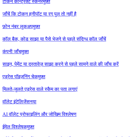
टोकन कॉन्ट्रैक्ट स्कैनर
मुफ़्त
जाँचें कि टोकन हनीपॉट या रग पुल तो नहीं है
फ़ोन नंबर लुकअप
मुफ़्त
कॉल बैक, कोड साझा या पैसे भेजने से पहले संदिग्ध कॉल जाँचें
कंपनी जाँच
मुफ़्त
साइन, पेमेंट या दस्तावेज़ साझा करने से पहले सामने वाले की जाँच करें
एड्रेस पॉइज़निंग चेक
मुफ़्त
मिलते-जुलते एड्रेस वाले स्कैम का पता लगाएं
वॉलेट इंटेलिजेंस
नया
AI वॉलेट प्रोफाइलिंग और जोखिम विश्लेषण
ईमेल विश्लेषक
मुफ़्त