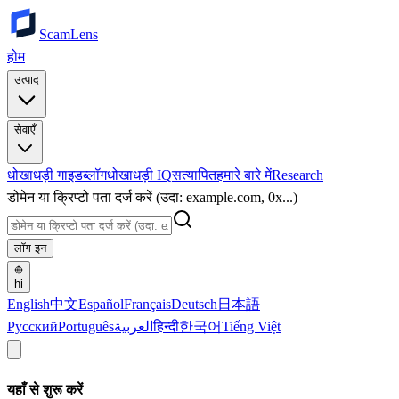
ScamLens
होम
उत्पाद
सेवाएँ
धोखाधड़ी गाइड
ब्लॉग
धोखाधड़ी IQ
सत्यापित
हमारे बारे में
Research
डोमेन या क्रिप्टो पता दर्ज करें (उदा: example.com, 0x...)
लॉग इन
hi
English
中文
Español
Français
Deutsch
日本語
Русский
Português
العربية
हिन्दी
한국어
Tiếng Việt
यहाँ से शुरू करें