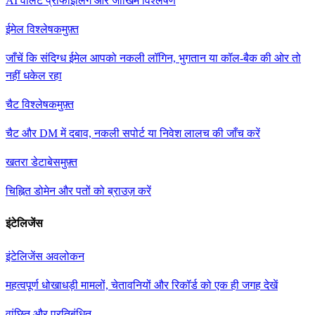
AI वॉलेट प्रोफाइलिंग और जोखिम विश्लेषण
ईमेल विश्लेषक
मुफ़्त
जाँचें कि संदिग्ध ईमेल आपको नकली लॉगिन, भुगतान या कॉल-बैक की ओर तो
नहीं धकेल रहा
चैट विश्लेषक
मुफ़्त
चैट और DM में दबाव, नकली सपोर्ट या निवेश लालच की जाँच करें
खतरा डेटाबेस
मुफ़्त
चिह्नित डोमेन और पतों को ब्राउज़ करें
इंटेलिजेंस
इंटेलिजेंस अवलोकन
महत्वपूर्ण धोखाधड़ी मामलों, चेतावनियों और रिकॉर्ड को एक ही जगह देखें
वांछित और प्रतिबंधित