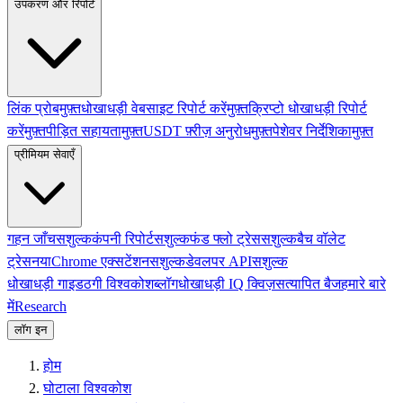
उपकरण और रिपोर्ट
लिंक प्रोब
मुफ़्त
धोखाधड़ी वेबसाइट रिपोर्ट करें
मुफ़्त
क्रिप्टो धोखाधड़ी रिपोर्ट
करें
मुफ़्त
पीड़ित सहायता
मुफ़्त
USDT फ़्रीज़ अनुरोध
मुफ़्त
पेशेवर निर्देशिका
मुफ़्त
प्रीमियम सेवाएँ
गहन जाँच
सशुल्क
कंपनी रिपोर्ट
सशुल्क
फंड फ्लो ट्रेस
सशुल्क
बैच वॉलेट
ट्रेस
नया
Chrome एक्सटेंशन
सशुल्क
डेवलपर API
सशुल्क
धोखाधड़ी गाइड
ठगी विश्वकोश
ब्लॉग
धोखाधड़ी IQ क्विज़
सत्यापित बैज
हमारे बारे
में
Research
लॉग इन
होम
घोटाला विश्वकोश