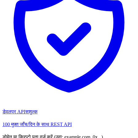
डेवलपर API
सशुल्क
100 मुफ़्त जाँच/दिन के साथ REST API
डोमेन या क्रिप्टो पता दर्ज करें (उदा: example.com, 0x...)