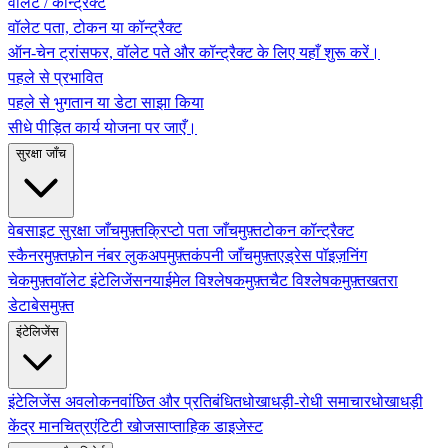
वॉलेट / कॉन्ट्रैक्ट
वॉलेट पता, टोकन या कॉन्ट्रैक्ट
ऑन-चेन ट्रांसफर, वॉलेट पते और कॉन्ट्रैक्ट के लिए यहाँ शुरू करें।
पहले से प्रभावित
पहले से भुगतान या डेटा साझा किया
सीधे पीड़ित कार्य योजना पर जाएँ।
सुरक्षा जाँच
वेबसाइट सुरक्षा जाँच
मुफ़्त
क्रिप्टो पता जाँच
मुफ़्त
टोकन कॉन्ट्रैक्ट
स्कैनर
मुफ़्त
फ़ोन नंबर लुकअप
मुफ़्त
कंपनी जाँच
मुफ़्त
एड्रेस पॉइज़निंग
चेक
मुफ़्त
वॉलेट इंटेलिजेंस
नया
ईमेल विश्लेषक
मुफ़्त
चैट विश्लेषक
मुफ़्त
खतरा
डेटाबेस
मुफ़्त
इंटेलिजेंस
इंटेलिजेंस अवलोकन
वांछित और प्रतिबंधित
धोखाधड़ी-रोधी समाचार
धोखाधड़ी
केंद्र मानचित्र
एंटिटी खोज
साप्ताहिक डाइजेस्ट