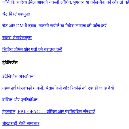
जाँचें कि संदिग्ध ईमेल आपको नकली लॉगिन, भुगतान या कॉल-बैक की ओर तो नह
चैट विश्लेषक
मुफ़्त
चैट और DM में दबाव, नकली सपोर्ट या निवेश लालच की जाँच करें
खतरा डेटाबेस
मुफ़्त
चिह्नित डोमेन और पतों को ब्राउज़ करें
इंटेलिजेंस
इंटेलिजेंस अवलोकन
महत्वपूर्ण धोखाधड़ी मामलों, चेतावनियों और रिकॉर्ड को एक ही जगह देखें
वांछित और प्रतिबंधित
इंटरपोल, FBI, OFAC — वांछित और प्रतिबंधित संस्थाएँ
धोखाधड़ी-रोधी समाचार