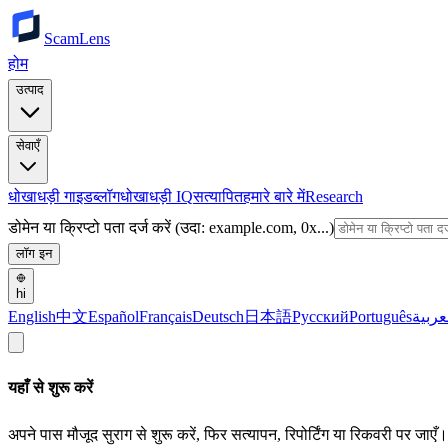
ScamLens
होम
उत्पाद
सेवाएँ
धोखाधड़ी गाइड
ब्लॉग
धोखाधड़ी IQ
सत्यापित
हमारे बारे में
Research
डोमेन या क्रिप्टो पता दर्ज करें (उदा: example.com, 0x...)
लॉग इन
hi
English
中文
Español
Français
Deutsch
日本語
Русский
Português
عربية
यहाँ से शुरू करें
अपने पास मौजूद सुराग से शुरू करें, फिर सत्यापन, रिपोर्टिंग या रिकवरी पर जाएँ।