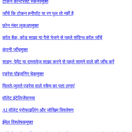
टोकन कॉन्ट्रैक्ट स्कैनर
मुफ़्त
जाँचें कि टोकन हनीपॉट या रग पुल तो नहीं है
फ़ोन नंबर लुकअप
मुफ़्त
कॉल बैक, कोड साझा या पैसे भेजने से पहले संदिग्ध कॉल जाँचें
कंपनी जाँच
मुफ़्त
साइन, पेमेंट या दस्तावेज़ साझा करने से पहले सामने वाले की जाँच करें
एड्रेस पॉइज़निंग चेक
मुफ़्त
मिलते-जुलते एड्रेस वाले स्कैम का पता लगाएं
वॉलेट इंटेलिजेंस
नया
AI वॉलेट प्रोफाइलिंग और जोखिम विश्लेषण
ईमेल विश्लेषक
मुफ़्त